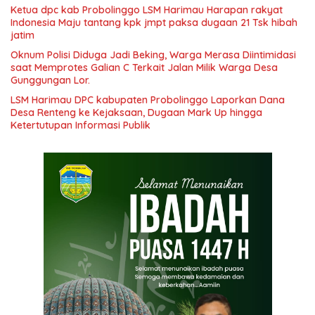
Ketua dpc kab Probolinggo LSM Harimau Harapan rakyat
Indonesia Maju tantang kpk jmpt paksa dugaan 21 Tsk hibah
jatim
Oknum Polisi Diduga Jadi Beking, Warga Merasa Diintimidasi
saat Memprotes Galian C Terkait Jalan Milik Warga Desa
Gunggungan Lor.
LSM Harimau DPC kabupaten Probolinggo Laporkan Dana
Desa Renteng ke Kejaksaan, Dugaan Mark Up hingga
Ketertutupan Informasi Publik