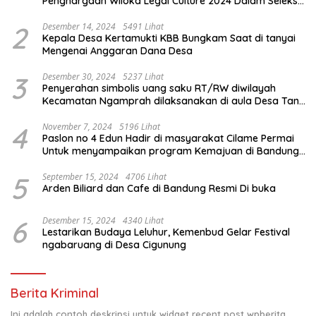
Penghargaan Wiloka Legal Culture 2024 Dalam Seleksi
Nasional 5 Camat Inspiratif
2
Desember 14, 2024
5491 Lihat
Kepala Desa Kertamukti KBB Bungkam Saat di tanyai
Mengenai Anggaran Dana Desa
3
Desember 30, 2024
5237 Lihat
Penyerahan simbolis uang saku RT/RW diwilayah
Kecamatan Ngamprah dilaksanakan di aula Desa Tani
Mulya.
4
November 7, 2024
5196 Lihat
Paslon no 4 Edun Hadir di masyarakat Cilame Permai
Untuk menyampaikan program Kemajuan di Bandung
Barat
5
September 15, 2024
4706 Lihat
Arden Biliard dan Cafe di Bandung Resmi Di buka
6
Desember 15, 2024
4340 Lihat
Lestarikan Budaya Leluhur, Kemenbud Gelar Festival
ngabaruang di Desa Cigunung
Berita Kriminal
Ini adalah contoh deskripsi untuk widget recent post wpberita,