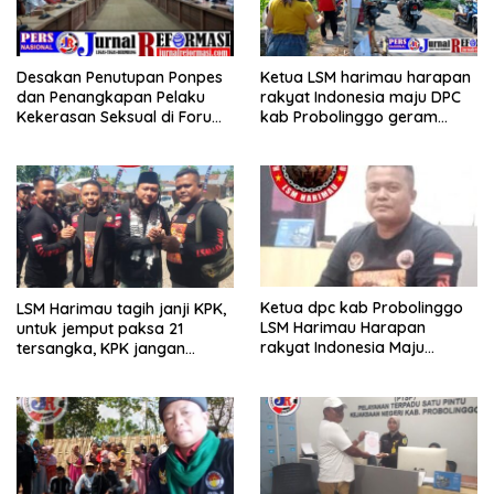
Desakan Penutupan Ponpes
Ketua LSM harimau harapan
dan Penangkapan Pelaku
rakyat Indonesia maju DPC
Kekerasan Seksual di Forum
kab Probolinggo geram
RDP DPRD
dengan adanya armada
pengangkut batu
Ketua dpc kab Probolinggo
LSM Harimau tagih janji KPK,
LSM Harimau Harapan
untuk jemput paksa 21
rakyat Indonesia Maju
tersangka, KPK jangan
tantang kpk jmpt paksa
sekedar omon omon saja
dugaan 21 Tsk hibah jatim