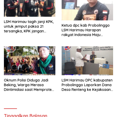
LSM Harimau tagih janji KPK,
Ketua dpc kab Probolinggo
untuk jemput paksa 21
LSM Harimau Harapan
tersangka, KPK jangan
rakyat Indonesia Maju
sekedar omon omon saja
tantang kpk jmpt paksa
dugaan 21 Tsk hibah jatim
Oknum Polisi Diduga Jadi
LSM Harimau DPC kabupaten
Beking, Warga Merasa
Probolinggo Laporkan Dana
Diintimidasi saat Memprotes
Desa Renteng ke Kejaksaan,
Galian C Terkait Jalan Milik
Dugaan Mark Up hingga
Warga Desa Gunggungan
Ketertutupan Informasi
Lor.
Publik
Tinggalkan Balasan