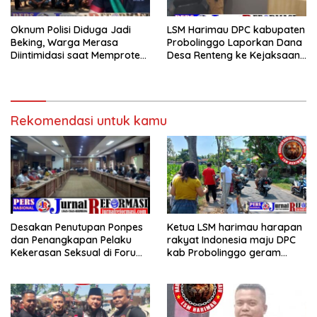
Oknum Polisi Diduga Jadi
LSM Harimau DPC kabupaten
Beking, Warga Merasa
Probolinggo Laporkan Dana
Diintimidasi saat Memprotes
Desa Renteng ke Kejaksaan,
Galian C Terkait Jalan Milik
Dugaan Mark Up hingga
Warga Desa Gunggungan
Ketertutupan Informasi
Lor.
Publik
Rekomendasi untuk kamu
Desakan Penutupan Ponpes
Ketua LSM harimau harapan
dan Penangkapan Pelaku
rakyat Indonesia maju DPC
Kekerasan Seksual di Forum
kab Probolinggo geram
RDP DPRD
dengan adanya armada
pengangkut batu