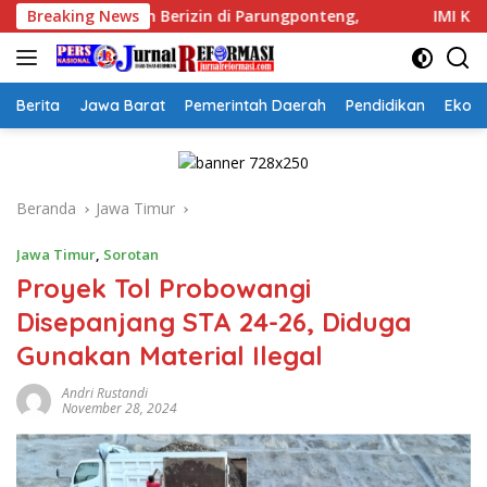
Langsung
 di Parungponteng,
Breaking News
IMI Kota Cimahi Resmi Jadi Pengca
ke
konten
Berita
Jawa Barat
Pemerintah Daerah
Pendidikan
Ekon
Beranda
Jawa Timur
Jawa Timur
,
Sorotan
Proyek Tol Probowangi
Disepanjang STA 24-26, Diduga
Gunakan Material Ilegal
Andri Rustandi
November 28, 2024