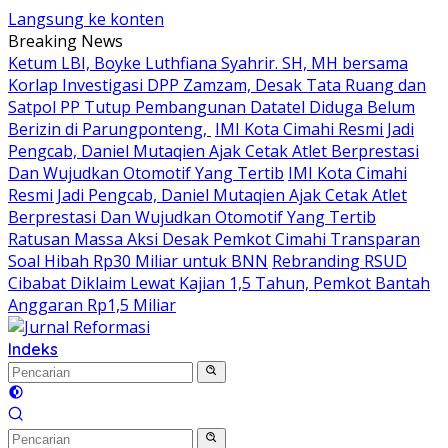
Langsung ke konten
Breaking News
Ketum LBI, Boyke Luthfiana Syahrir. SH, MH bersama
Korlap Investigasi DPP Zamzam, Desak Tata Ruang dan
Satpol PP Tutup Pembangunan Datatel Diduga Belum
Berizin di Parungponteng,
IMI Kota Cimahi Resmi Jadi
Pengcab, Daniel Mutaqien Ajak Cetak Atlet Berprestasi
Dan Wujudkan Otomotif Yang Tertib
IMI Kota Cimahi
Resmi Jadi Pengcab, Daniel Mutaqien Ajak Cetak Atlet
Berprestasi Dan Wujudkan Otomotif Yang Tertib
Ratusan Massa Aksi Desak Pemkot Cimahi Transparan
Soal Hibah Rp30 Miliar untuk BNN
Rebranding RSUD
Cibabat Diklaim Lewat Kajian 1,5 Tahun, Pemkot Bantah
Anggaran Rp1,5 Miliar
Indeks