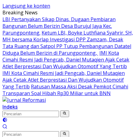
Langsung ke konten
Breaking News
LBI Pertanyakan Sikap Dinas. Dugaan Pembiaran
Bangunan Belum Berizin Desa Burujul Jaya Kec.
Parungponteng.
Ketum LBI, Boyke Luthfiana Syahrir. SH,
MH bersama Korlap Investigasi DPP Zamzam, Desak
Tata Ruang dan Satpol PP Tutup Pembangunan Datatel
Diduga Belum Berizin di Parungponteng,
IMI Kota
Cimahi Resmi Jadi Pengcab, Daniel Mutaqien Ajak Cetak
Atlet Berprestasi Dan Wujudkan Otomotif Yang Tertib
IMI Kota Cimahi Resmi Jadi Pengcab, Daniel Mutaqien
Ajak Cetak Atlet Berprestasi Dan Wujudkan Otomotif
Yang Tertib
Ratusan Massa Aksi Desak Pemkot Cimahi
Transparan Soal Hibah Rp30 Miliar untuk BNN
Indeks