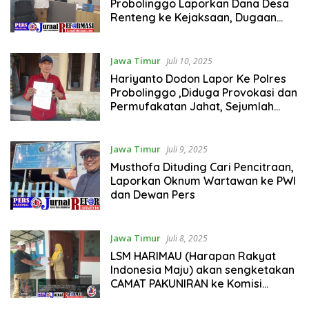
Probolinggo Laporkan Dana Desa
Renteng ke Kejaksaan, Dugaan
Mark Up hingga Ketertutupan
Informasi Publik
Jawa Timur
Juli 10, 2025
Hariyanto Dodon Lapor Ke Polres
Probolinggo ,Diduga Provokasi dan
Permufakatan Jahat, Sejumlah
Warga Sampai Terjadi
Perencanaan Pembakaran Rumah.
Jawa Timur
Juli 9, 2025
Musthofa Dituding Cari Pencitraan,
Laporkan Oknum Wartawan ke PWI
dan Dewan Pers
Jawa Timur
Juli 8, 2025
LSM HARIMAU (Harapan Rakyat
Indonesia Maju) akan sengketakan
CAMAT PAKUNIRAN ke Komisi
Informasi Publik