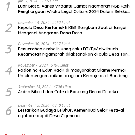
1
Juni 3, 2024
5656 Lihat
Luar Biasa, Agnes Virganty Camat Ngamprah KBB Raih
Penghargaan Wiloka Legal Culture 2024 Dalam Seleksi
Nasional 5 Camat Inspiratif
2
Desember 14, 2024
5492 Lihat
Kepala Desa Kertamukti KBB Bungkam Saat di tanyai
Mengenai Anggaran Dana Desa
3
Desember 30, 2024
5237 Lihat
Penyerahan simbolis uang saku RT/RW diwilayah
Kecamatan Ngamprah dilaksanakan di aula Desa Tani
Mulya.
4
November 7, 2024
5196 Lihat
Paslon no 4 Edun Hadir di masyarakat Cilame Permai
Untuk menyampaikan program Kemajuan di Bandung
Barat
5
September 15, 2024
4706 Lihat
Arden Biliard dan Cafe di Bandung Resmi Di buka
6
Desember 15, 2024
4340 Lihat
Lestarikan Budaya Leluhur, Kemenbud Gelar Festival
ngabaruang di Desa Cigunung