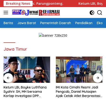
Langsung
ul Jaya Kec. Parungponteng.
Breaking News
Ketum LBI, Boyke Luthfia
ke
konten
Berita
Jawa Barat
Pemerintah Daerah
Pendidikan
Ekon
Jawa Timur
Ketum LBI, Boyke Luthfiana
IMI Kota Cimahi Resmi Jadi
Syahrir. SH, MH bersama
Pengcab, Daniel Mutaqien
Korlap Investigasi DPP
Ajak Cetak Atlet Berprestasi
Zamzam, Desak Tata Ruang
Dan Wujudkan Otomotif
dan Satpol PP Tutup
Yang Tertib