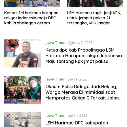
Ketua LSM harimau harapan
LSM Harimau tagih janji KPK,
rakyat Indonesia maju DPC
untuk jemput paksa 21
kab Probolinggo geram
tersangka, KPK jangan
dengan adanya armada
sekedar omon omon saja
pengangkut batu
Jawa Timur
Agustus 2, 2025
Ketua dpc kab Probolinggo LSM
Harimau Harapan rakyat Indonesia
Maju tantang kpk jmpt paksa
dugaan 21 Tsk hibah jatim
Jawa Timur
Juli 19, 2025
Oknum Polisi Diduga Jadi Beking,
Warga Merasa Diintimidasi saat
Memprotes Galian C Terkait Jalan
Milik Warga Desa Gunggungan Lor.
Jawa Timur
Juli 14, 2025
LSM Harimau DPC kabupaten