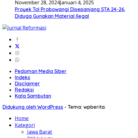
November 28, 2024
Januari 4, 2025
Proyek Tol Probowangi Disepanjang STA 24-26,
Diduga Gunakan Material Ilegal
Pedoman Media Siber
Indeks
Disclaimer
Redaksi
Kata Sambutan
Didukung oleh WordPress
-
Tema: wpberita.
Home
Kategori
Jawa Barat