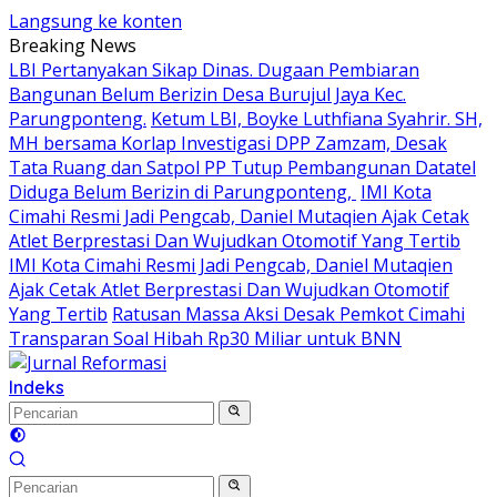
Langsung ke konten
Breaking News
LBI Pertanyakan Sikap Dinas. Dugaan Pembiaran
Bangunan Belum Berizin Desa Burujul Jaya Kec.
Parungponteng.
Ketum LBI, Boyke Luthfiana Syahrir. SH,
MH bersama Korlap Investigasi DPP Zamzam, Desak
Tata Ruang dan Satpol PP Tutup Pembangunan Datatel
Diduga Belum Berizin di Parungponteng,
IMI Kota
Cimahi Resmi Jadi Pengcab, Daniel Mutaqien Ajak Cetak
Atlet Berprestasi Dan Wujudkan Otomotif Yang Tertib
IMI Kota Cimahi Resmi Jadi Pengcab, Daniel Mutaqien
Ajak Cetak Atlet Berprestasi Dan Wujudkan Otomotif
Yang Tertib
Ratusan Massa Aksi Desak Pemkot Cimahi
Transparan Soal Hibah Rp30 Miliar untuk BNN
Indeks