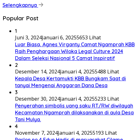
Selengkapnya
Popular Post
1
Juni 3, 2024
Januari 6, 2025
5653 Lihat
Luar Biasa, Agnes Virganty Camat Ngamprah KBB
Raih Penghargaan Wiloka Legal Culture 2024
Dalam Seleksi Nasional 5 Camat Inspiratif
2
Desember 14, 2024
Januari 4, 2025
5488 Lihat
Kepala Desa Kertamukti KBB Bungkam Saat di
tanyai Mengenai Anggaran Dana Desa
3
Desember 30, 2024
Januari 4, 2025
5233 Lihat
Penyerahan simbolis uang saku RT/RW diwilayah
Kecamatan Ngamprah dilaksanakan di aula Desa
Tani Mulya.
4
November 7, 2024
Januari 4, 2025
5193 Lihat
Paslon no 4 Edun Hadir di masyarakat Cilame