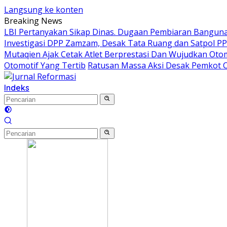
Langsung ke konten
Breaking News
LBI Pertanyakan Sikap Dinas. Dugaan Pembiaran Bangunan
Investigasi DPP Zamzam, Desak Tata Ruang dan Satpol P
Mutaqien Ajak Cetak Atlet Berprestasi Dan Wujudkan Otom
Otomotif Yang Tertib
Ratusan Massa Aksi Desak Pemkot C
Indeks