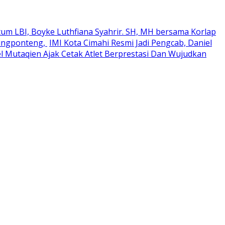
um LBI, Boyke Luthfiana Syahrir. SH, MH bersama Korlap
rungponteng,
IMI Kota Cimahi Resmi Jadi Pengcab, Daniel
el Mutaqien Ajak Cetak Atlet Berprestasi Dan Wujudkan