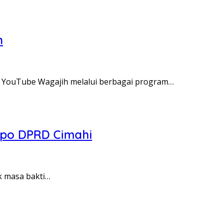
m
YouTube Wagajih melalui berbagai program…
opo DPRD Cimahi
k masa bakti…