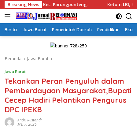
Langsung
ya Kec. Parungponteng.
Breaking News
Ketum LBI, Boyke Luthfiana Sy
ke
konten
Berita
Jawa Barat
Pemerintah Daerah
Pendidikan
Ekon
Beranda
Jawa Barat
Jawa Barat
Tekankan Peran Penyuluh dalam
Pemberdayaan Masyarakat,Bupati
Cecep Hadiri Pelantikan Pengurus
DPC IPEKB
Andri Rustandi
Mei 7, 2026