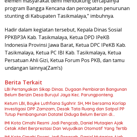
elemen masyarakat demi mendukung tercapainya
program Bangga Kencana dan percepatan penurunan
stunting di Kabupaten Tasikmalaya,” imbuhnya.
Hadir dalam kegiatan tersebut, Kepala Dinas Sosial
PPKBP3A Kab. Tasikmalaya, Ketua DPD IPeKB
Indonesia Provinsi Jawa Barat, Ketua DPC IPeKB Kab.
Tasikmalaya, Ketua PC IBI Kab. Tasikmalaya, Ketua
Persatuan Ahli Gizi, Ketua Forum Pos PKB, dan tamu
undangan lainnya(Zam’s)
Berita Terkait
LBI Pertanyakan Sikap Dinas. Dugaan Pembiaran Bangunan
Belum Berizin Desa Burujul Jaya Kec. Parungponteng.
Ketum LBI, Boyke Luthfiana Syahrir. SH, MH bersama Korlap
Investigasi DPP Zamzam, Desak Tata Ruang dan Satpol PP
Tutup Pembangunan Datatel Diduga Belum Berizin di
Parungponteng,
IMI Kota Cimahi Resmi Jadi Pengcab, Daniel Mutaqien Ajak
Cetak Atlet Berprestasi Dan Wujudkan Otomotif Yang Tertib
IMI Kota Cimahi Resmi Jadi Pengcab, Daniel Mutaqien Ajak