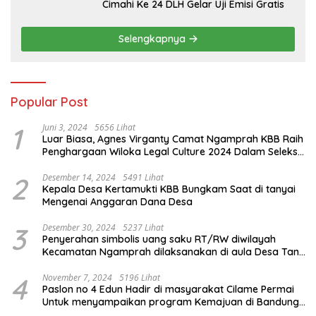
Cimahi Ke 24 DLH Gelar Uji Emisi Gratis
Selengkapnya
Popular Post
1
Juni 3, 2024
5656 Lihat
Luar Biasa, Agnes Virganty Camat Ngamprah KBB Raih
Penghargaan Wiloka Legal Culture 2024 Dalam Seleksi
Nasional 5 Camat Inspiratif
2
Desember 14, 2024
5491 Lihat
Kepala Desa Kertamukti KBB Bungkam Saat di tanyai
Mengenai Anggaran Dana Desa
3
Desember 30, 2024
5237 Lihat
Penyerahan simbolis uang saku RT/RW diwilayah
Kecamatan Ngamprah dilaksanakan di aula Desa Tani
Mulya.
4
November 7, 2024
5196 Lihat
Paslon no 4 Edun Hadir di masyarakat Cilame Permai
Untuk menyampaikan program Kemajuan di Bandung
Barat