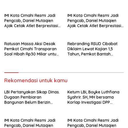
Desa Burujul Jaya Kec.
Parungponteng.
IMI Kota Cimahi Resmi Jadi
IMI Kota Cimahi Resmi Jadi
Pengcab, Daniel Mutaqien
Pengcab, Daniel Mutaqien
Ajak Cetak Atlet Berprestasi
Ajak Cetak Atlet Berprestasi
Dan Wujudkan Otomotif
Dan Wujudkan Otomotif
Yang Tertib
Yang Tertib
Ratusan Massa Aksi Desak
Rebranding RSUD Cibabat
Pemkot Cimahi Transparan
Diklaim Lewat Kajian 1,5
Soal Hibah Rp30 Miliar untuk
Tahun, Pemkot Bantah
BNN
Anggaran Rp1,5 Miliar
Rekomendasi untuk kamu
LBI Pertanyakan Sikap Dinas.
Ketum LBI, Boyke Luthfiana
Dugaan Pembiaran
Syahrir. SH, MH bersama
Bangunan Belum Berizin
Korlap Investigasi DPP
Desa Burujul Jaya Kec.
Zamzam, Desak Tata Ruang
Parungponteng.
dan Satpol PP Tutup
Pembangunan Datatel
IMI Kota Cimahi Resmi Jadi
IMI Kota Cimahi Resmi Jadi
Diduga Belum Berizin di
Pengcab, Daniel Mutaqien
Pengcab, Daniel Mutaqien