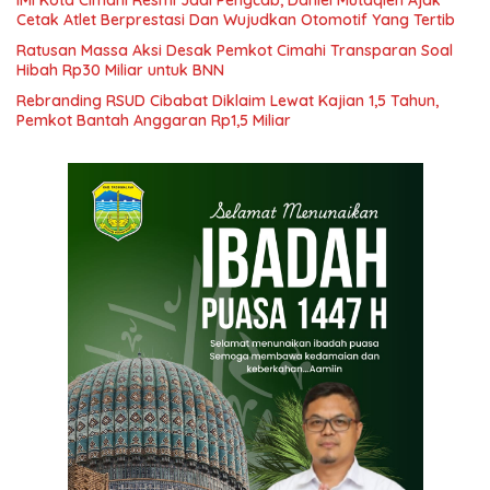
Cetak Atlet Berprestasi Dan Wujudkan Otomotif Yang Tertib
Ratusan Massa Aksi Desak Pemkot Cimahi Transparan Soal
Hibah Rp30 Miliar untuk BNN
Rebranding RSUD Cibabat Diklaim Lewat Kajian 1,5 Tahun,
Pemkot Bantah Anggaran Rp1,5 Miliar