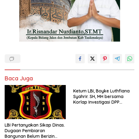
Baca Juga
Ketum LBI, Boyke Luthfiana
Syahrir. SH, MH bersama
Korlap Investigasi DPP
Zamzam, Desak Tata Ruang
dan Satpol PP Tutup
Pembangunan Datatel
Diduga Belum Berizin di
LBI Pertanyakan Sikap Dinas.
Parungponteng,
Dugaan Pembiaran
Bangunan Belum Berizin