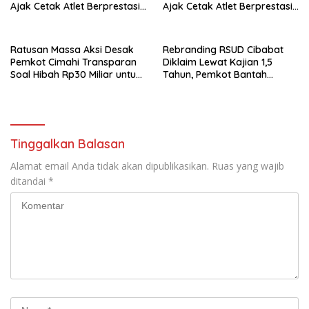
Parungponteng,
Ajak Cetak Atlet Berprestasi
Ajak Cetak Atlet Berprestasi
Dan Wujudkan Otomotif
Dan Wujudkan Otomotif
Yang Tertib
Yang Tertib
Ratusan Massa Aksi Desak
Rebranding RSUD Cibabat
Pemkot Cimahi Transparan
Diklaim Lewat Kajian 1,5
Soal Hibah Rp30 Miliar untuk
Tahun, Pemkot Bantah
BNN
Anggaran Rp1,5 Miliar
Tinggalkan Balasan
Alamat email Anda tidak akan dipublikasikan.
Ruas yang wajib
ditandai
*