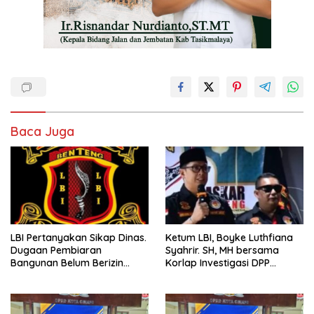
Baca Juga
Ketum LBI, Boyke Luthfiana
LBI Pertanyakan Sikap Dinas.
Syahrir. SH, MH bersama
Dugaan Pembiaran
Korlap Investigasi DPP
Bangunan Belum Berizin
Zamzam, Desak Tata Ruang
Desa Burujul Jaya Kec.
dan Satpol PP Tutup
Parungponteng.
Pembangunan Datatel
Diduga Belum Berizin di