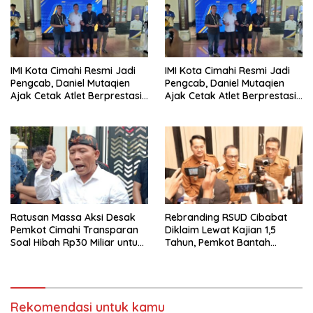
Parungponteng,
IMI Kota Cimahi Resmi Jadi
IMI Kota Cimahi Resmi Jadi
Pengcab, Daniel Mutaqien
Pengcab, Daniel Mutaqien
Ajak Cetak Atlet Berprestasi
Ajak Cetak Atlet Berprestasi
Dan Wujudkan Otomotif
Dan Wujudkan Otomotif
Yang Tertib
Yang Tertib
Ratusan Massa Aksi Desak
Rebranding RSUD Cibabat
Pemkot Cimahi Transparan
Diklaim Lewat Kajian 1,5
Soal Hibah Rp30 Miliar untuk
Tahun, Pemkot Bantah
BNN
Anggaran Rp1,5 Miliar
Rekomendasi untuk kamu