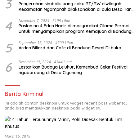
3
Penyerahan simbolis uang saku RT/RW diwilayah
Kecamatan Ngamprah dilaksanakan di aula Desa Tani
Mulya.
4
November 7, 2024
5199 Lihat
Paslon no 4 Edun Hadir di masyarakat Cilame Permai
Untuk menyampaikan program Kemajuan di Bandung
Barat
5
September 15, 2024
4709 Lihat
Arden Biliard dan Cafe di Bandung Resmi Di buka
6
Desember 15, 2024
4344 Lihat
Lestarikan Budaya Leluhur, Kemenbud Gelar Festival
ngabaruang di Desa Cigunung
Berita Kriminal
Ini adalah contoh deskripsi untuk widget recent post wpberita,
anda bisa memasukkan deskripsi pada widget ini.
Maret 16, 2019