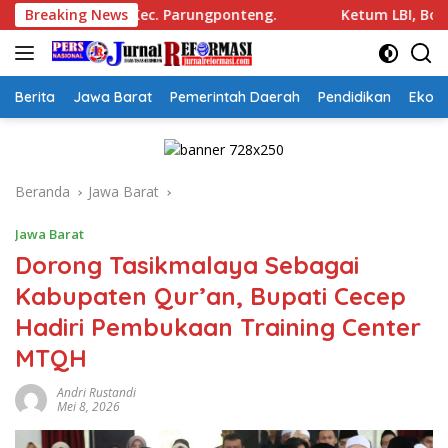
Langsung
Kec. Parungponteng.
Breaking News
Ketum LBI, Boyke Luthfiana Syahr
ke
konten
Berita
Jawa Barat
Pemerintah Daerah
Pendidikan
Ekon
Beranda
Jawa Barat
Jawa Barat
Dorong Tasikmalaya Sebagai
Kabupaten Qur’an, Bupati Cecep
Hadiri Pembukaan Training Center
MTQH
Andri Rustandi
Mei 8, 2026