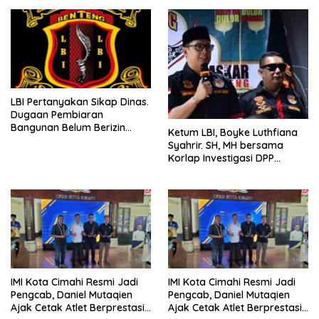
LBI Pertanyakan Sikap Dinas.
Dugaan Pembiaran
Bangunan Belum Berizin
Ketum LBI, Boyke Luthfiana
Desa Burujul Jaya Kec.
Syahrir. SH, MH bersama
Parungponteng.
Korlap Investigasi DPP
Zamzam, Desak Tata Ruang
dan Satpol PP Tutup
Pembangunan Datatel
Diduga Belum Berizin di
Parungponteng,
IMI Kota Cimahi Resmi Jadi
IMI Kota Cimahi Resmi Jadi
Pengcab, Daniel Mutaqien
Pengcab, Daniel Mutaqien
Ajak Cetak Atlet Berprestasi
Ajak Cetak Atlet Berprestasi