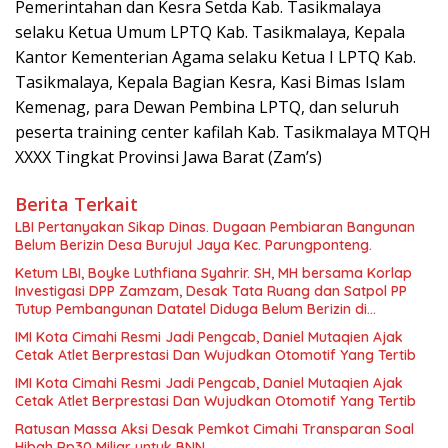
Pemerintahan dan Kesra Setda Kab. Tasikmalaya
selaku Ketua Umum LPTQ Kab. Tasikmalaya, Kepala
Kantor Kementerian Agama selaku Ketua I LPTQ Kab.
Tasikmalaya, Kepala Bagian Kesra, Kasi Bimas Islam
Kemenag, para Dewan Pembina LPTQ, dan seluruh
peserta training center kafilah Kab. Tasikmalaya MTQH
XXXX Tingkat Provinsi Jawa Barat (Zam’s)
Berita Terkait
LBI Pertanyakan Sikap Dinas. Dugaan Pembiaran Bangunan
Belum Berizin Desa Burujul Jaya Kec. Parungponteng.
Ketum LBI, Boyke Luthfiana Syahrir. SH, MH bersama Korlap
Investigasi DPP Zamzam, Desak Tata Ruang dan Satpol PP
Tutup Pembangunan Datatel Diduga Belum Berizin di
Parungponteng,
IMI Kota Cimahi Resmi Jadi Pengcab, Daniel Mutaqien Ajak
Cetak Atlet Berprestasi Dan Wujudkan Otomotif Yang Tertib
IMI Kota Cimahi Resmi Jadi Pengcab, Daniel Mutaqien Ajak
Cetak Atlet Berprestasi Dan Wujudkan Otomotif Yang Tertib
Ratusan Massa Aksi Desak Pemkot Cimahi Transparan Soal
Hibah Rp30 Miliar untuk BNN