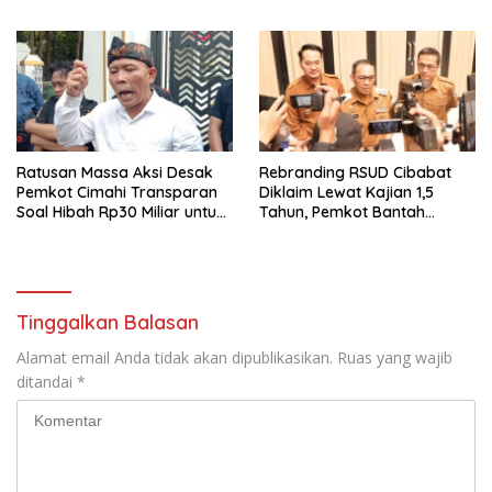
Dan Wujudkan Otomotif
Dan Wujudkan Otomotif
Yang Tertib
Yang Tertib
Ratusan Massa Aksi Desak
Rebranding RSUD Cibabat
Pemkot Cimahi Transparan
Diklaim Lewat Kajian 1,5
Soal Hibah Rp30 Miliar untuk
Tahun, Pemkot Bantah
BNN
Anggaran Rp1,5 Miliar
Tinggalkan Balasan
Alamat email Anda tidak akan dipublikasikan.
Ruas yang wajib
ditandai
*