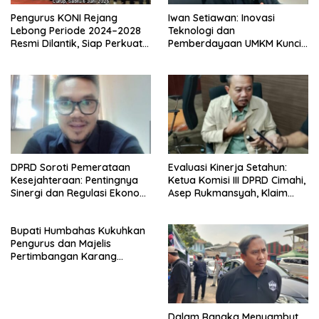
Pengurus KONI Rejang
Iwan Setiawan: Inovasi
Lebong Periode 2024–2028
Teknologi dan
Resmi Dilantik, Siap Perkuat
Pemberdayaan UMKM Kunci
Prestasi Olahraga Daerah
Kemajuan Kota Cimahi yang
Inklusif
DPRD Soroti Pemerataan
Evaluasi Kinerja Setahun:
Kesejahteraan: Pentingnya
Ketua Komisi III DPRD Cimahi,
Sinergi dan Regulasi Ekonomi
Asep Rukmansyah, Klaim
Kerakyatan di Kota Cimahi
Realisasi Pokir Capai 98%
Bupati Humbahas Kukuhkan
Pengurus dan Majelis
Pertimbangan Karang
Taruna 2025-2030
Dalam Rangka Menyambut