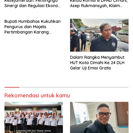
Kesejahteraan: Pentingnya
Ketua Komisi III DPRD Cimahi,
Sinergi dan Regulasi Ekonomi
Asep Rukmansyah, Klaim
Kerakyatan di Kota Cimahi
Realisasi Pokir Capai 98%
Bupati Humbahas Kukuhkan
Pengurus dan Majelis
Pertimbangan Karang
Taruna 2025-2030
Dalam Rangka Menyambut
HUT Kota Cimahi Ke 24 DLH
Gelar Uji Emisi Gratis
Rekomendasi untuk kamu