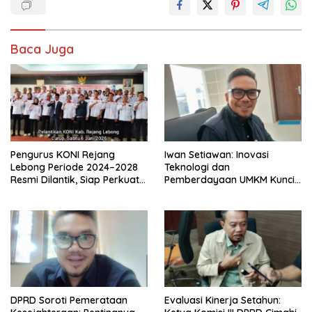
Baca Juga
Pengurus KONI Rejang
Iwan Setiawan: Inovasi
Lebong Periode 2024–2028
Teknologi dan
Resmi Dilantik, Siap Perkuat
Pemberdayaan UMKM Kunci
Prestasi Olahraga Daerah
Kemajuan Kota Cimahi yang
Inklusif
DPRD Soroti Pemerataan
Evaluasi Kinerja Setahun: