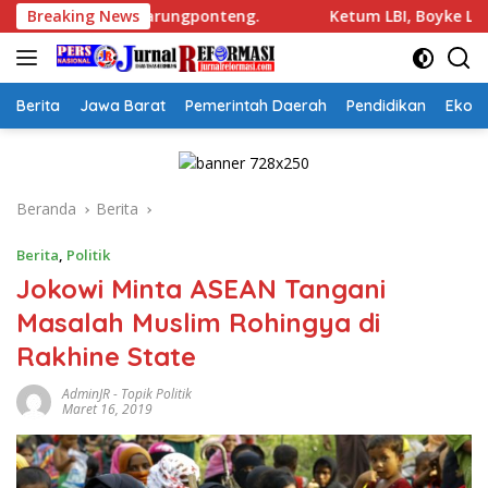
Langsung
ungponteng.
Breaking News
Ketum LBI, Boyke Luthfiana Syahrir. SH, 
ke
konten
Berita
Jawa Barat
Pemerintah Daerah
Pendidikan
Ekon
Beranda
Berita
Berita
,
Politik
Jokowi Minta ASEAN Tangani
Masalah Muslim Rohingya di
Rakhine State
AdminJR
-
Topik Politik
Maret 16, 2019