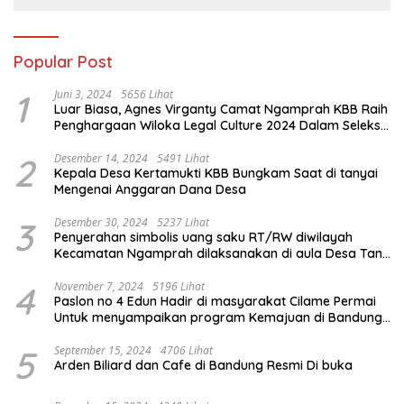
Popular Post
1
Juni 3, 2024
5656 Lihat
Luar Biasa, Agnes Virganty Camat Ngamprah KBB Raih
Penghargaan Wiloka Legal Culture 2024 Dalam Seleksi
Nasional 5 Camat Inspiratif
2
Desember 14, 2024
5491 Lihat
Kepala Desa Kertamukti KBB Bungkam Saat di tanyai
Mengenai Anggaran Dana Desa
3
Desember 30, 2024
5237 Lihat
Penyerahan simbolis uang saku RT/RW diwilayah
Kecamatan Ngamprah dilaksanakan di aula Desa Tani
Mulya.
4
November 7, 2024
5196 Lihat
Paslon no 4 Edun Hadir di masyarakat Cilame Permai
Untuk menyampaikan program Kemajuan di Bandung
Barat
5
September 15, 2024
4706 Lihat
Arden Biliard dan Cafe di Bandung Resmi Di buka