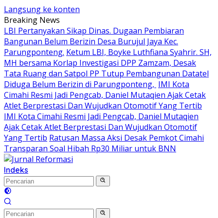
Langsung ke konten
Breaking News
LBI Pertanyakan Sikap Dinas. Dugaan Pembiaran
Bangunan Belum Berizin Desa Burujul Jaya Kec.
Parungponteng.
Ketum LBI, Boyke Luthfiana Syahrir. SH,
MH bersama Korlap Investigasi DPP Zamzam, Desak
Tata Ruang dan Satpol PP Tutup Pembangunan Datatel
Diduga Belum Berizin di Parungponteng,
IMI Kota
Cimahi Resmi Jadi Pengcab, Daniel Mutaqien Ajak Cetak
Atlet Berprestasi Dan Wujudkan Otomotif Yang Tertib
IMI Kota Cimahi Resmi Jadi Pengcab, Daniel Mutaqien
Ajak Cetak Atlet Berprestasi Dan Wujudkan Otomotif
Yang Tertib
Ratusan Massa Aksi Desak Pemkot Cimahi
Transparan Soal Hibah Rp30 Miliar untuk BNN
Indeks