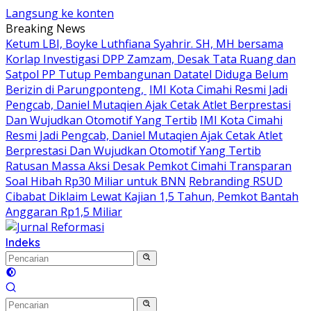
Langsung ke konten
Breaking News
Ketum LBI, Boyke Luthfiana Syahrir. SH, MH bersama
Korlap Investigasi DPP Zamzam, Desak Tata Ruang dan
Satpol PP Tutup Pembangunan Datatel Diduga Belum
Berizin di Parungponteng,
IMI Kota Cimahi Resmi Jadi
Pengcab, Daniel Mutaqien Ajak Cetak Atlet Berprestasi
Dan Wujudkan Otomotif Yang Tertib
IMI Kota Cimahi
Resmi Jadi Pengcab, Daniel Mutaqien Ajak Cetak Atlet
Berprestasi Dan Wujudkan Otomotif Yang Tertib
Ratusan Massa Aksi Desak Pemkot Cimahi Transparan
Soal Hibah Rp30 Miliar untuk BNN
Rebranding RSUD
Cibabat Diklaim Lewat Kajian 1,5 Tahun, Pemkot Bantah
Anggaran Rp1,5 Miliar
Indeks