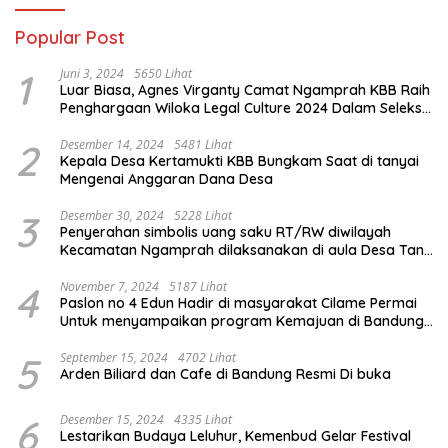
Popular Post
1
Juni 3, 2024
5650 Lihat
Luar Biasa, Agnes Virganty Camat Ngamprah KBB Raih
Penghargaan Wiloka Legal Culture 2024 Dalam Seleksi
Nasional 5 Camat Inspiratif
2
Desember 14, 2024
5481 Lihat
Kepala Desa Kertamukti KBB Bungkam Saat di tanyai
Mengenai Anggaran Dana Desa
3
Desember 30, 2024
5228 Lihat
Penyerahan simbolis uang saku RT/RW diwilayah
Kecamatan Ngamprah dilaksanakan di aula Desa Tani
Mulya.
4
November 7, 2024
5187 Lihat
Paslon no 4 Edun Hadir di masyarakat Cilame Permai
Untuk menyampaikan program Kemajuan di Bandung
Barat
5
September 15, 2024
4702 Lihat
Arden Biliard dan Cafe di Bandung Resmi Di buka
6
Desember 15, 2024
4335 Lihat
Lestarikan Budaya Leluhur, Kemenbud Gelar Festival