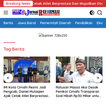
Langsung
n Ajak Cetak Atlet Berprestasi Dan Wujudkan Otomotif Yang Ter
Breaking News
ke
konten
Berita
Jawa Barat
Pemerintah Daerah
Pendidikan
Ekon
Tag Berita
Ratusan Massa Aksi Desak
Rebranding RSUD Cibabat
Pemkot Cimahi Transparan
Diklaim Lewat Kajian 1,5
Soal Hibah Rp30 Miliar untuk
Tahun, Pemkot Bantah
BNN
Anggaran Rp1,5 Miliar