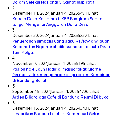
Dalam Seleksi Nasional 5 Camat Inspiratif
2
Desember 14, 2024
Januari 4, 2025
5491 Lihat
Kepala Desa Kertamukti KBB Bungkam Saat di
tanyai Mengenai Anggaran Dana Desa
3
Desember 30, 2024
Januari 4, 2025
5237 Lihat
Penyerahan simbolis uang saku RT/RW diwilayah
Kecamatan Ngamprah dilaksanakan di aula Desa
Tani Mulya.
4
November 7, 2024
Januari 4, 2025
5195 Lihat
Paslon no 4 Edun Hadir di masyarakat Cilame
Permai Untuk menyampaikan program Kemajuan
di Bandung Barat
5
September 15, 2024
Januari 4, 2025
4706 Lihat
Arden Biliard dan Cafe di Bandung Resmi Di buka
6
Desember 15, 2024
Januari 4, 2025
4340 Lihat
Lestarikan Budaya Leluhur, Kemenbud Gelar