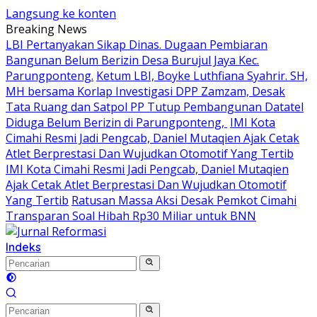
Langsung ke konten
Breaking News
LBI Pertanyakan Sikap Dinas. Dugaan Pembiaran
Bangunan Belum Berizin Desa Burujul Jaya Kec.
Parungponteng.
Ketum LBI, Boyke Luthfiana Syahrir. SH,
MH bersama Korlap Investigasi DPP Zamzam, Desak
Tata Ruang dan Satpol PP Tutup Pembangunan Datatel
Diduga Belum Berizin di Parungponteng,
IMI Kota
Cimahi Resmi Jadi Pengcab, Daniel Mutaqien Ajak Cetak
Atlet Berprestasi Dan Wujudkan Otomotif Yang Tertib
IMI Kota Cimahi Resmi Jadi Pengcab, Daniel Mutaqien
Ajak Cetak Atlet Berprestasi Dan Wujudkan Otomotif
Yang Tertib
Ratusan Massa Aksi Desak Pemkot Cimahi
Transparan Soal Hibah Rp30 Miliar untuk BNN
Indeks