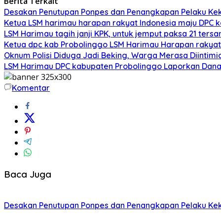
Berita Terkait
Desakan Penutupan Ponpes dan Penangkapan Pelaku Kek
Ketua LSM harimau harapan rakyat Indonesia maju DPC
LSM Harimau tagih janji KPK, untuk jemput paksa 21 ter
Ketua dpc kab Probolinggo LSM Harimau Harapan rakyat I
Oknum Polisi Diduga Jadi Beking, Warga Merasa Diintimi
LSM Harimau DPC kabupaten Probolinggo Laporkan Dana 
Komentar
Baca Juga
Desakan Penutupan Ponpes dan Penangkapan Pelaku Kek