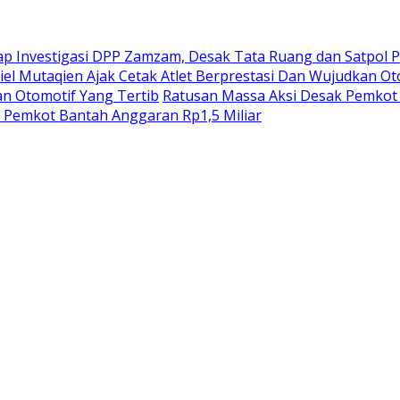
lap Investigasi DPP Zamzam, Desak Tata Ruang dan Satpol 
iel Mutaqien Ajak Cetak Atlet Berprestasi Dan Wujudkan Ot
an Otomotif Yang Tertib
Ratusan Massa Aksi Desak Pemkot 
, Pemkot Bantah Anggaran Rp1,5 Miliar