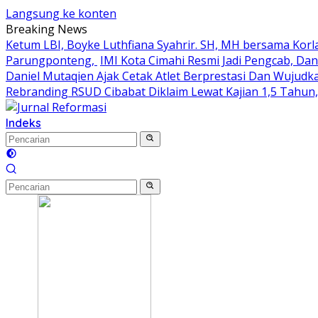
Langsung ke konten
Breaking News
Ketum LBI, Boyke Luthfiana Syahrir. SH, MH bersama Kor
Parungponteng,
IMI Kota Cimahi Resmi Jadi Pengcab, Dan
Daniel Mutaqien Ajak Cetak Atlet Berprestasi Dan Wujudk
Rebranding RSUD Cibabat Diklaim Lewat Kajian 1,5 Tahun
Indeks