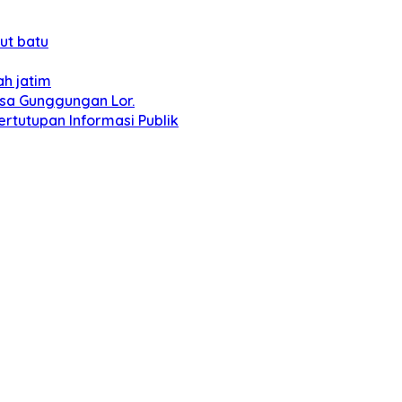
ut batu
h jatim
esa Gunggungan Lor.
tutupan Informasi Publik