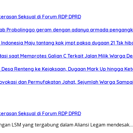
erasan Seksual di Forum RDP DPRD
 kab Probolinggo geram dengan adanya armada pengangk
ndonesia Maju tantang kpk jmpt paksa dugaan 21 Tsk hiba
dasi saat Memprotes Galian C Terkait Jalan Milik Warga D
Desa Renteng ke Kejaksaan, Dugaan Mark Up hingga Keter
Provokasi dan Permufakatan Jahat, Sejumlah Warga Samp
erasan Seksual di Forum RDP DPRD
ungan LSM yang tergabung dalam Aliansi Legam mendesak…