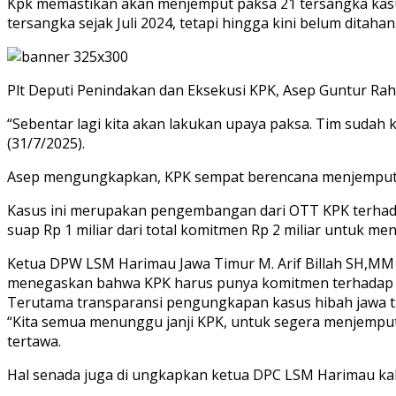
Kpk memastikan akan menjemput paksa 21 tersangka kasu
tersangka sejak Juli 2024, tetapi hingga kini belum ditahan
Plt Deputi Penindakan dan Eksekusi KPK, Asep Guntur Ra
“Sebentar lagi kita akan lakukan upaya paksa. Tim sudah
(31/7/2025).
Asep mengungkapkan, KPK sempat berencana menjemput pa
Kasus ini merupakan pengembangan dari OTT KPK terhada
suap Rp 1 miliar dari total komitmen Rp 2 miliar untuk 
Ketua DPW LSM Harimau Jawa Timur M. Arif Billah SH,MM 
menegaskan bahwa KPK harus punya komitmen terhadap pe
Terutama transparansi pengungkapan kasus hibah jawa tim
“Kita semua menunggu janji KPK, untuk segera menjemput
tertawa.
Hal senada juga di ungkapkan ketua DPC LSM Harimau kab