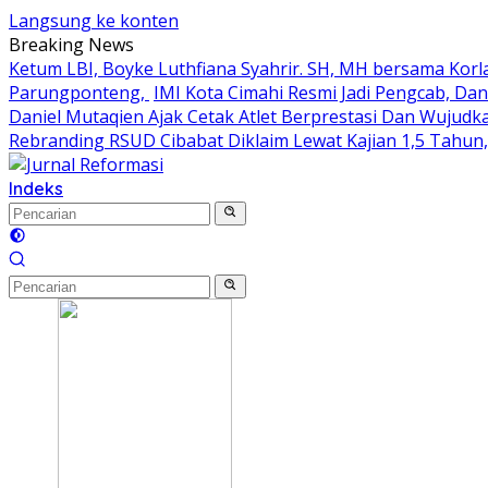
Langsung ke konten
Breaking News
Ketum LBI, Boyke Luthfiana Syahrir. SH, MH bersama Kor
Parungponteng,
IMI Kota Cimahi Resmi Jadi Pengcab, Dan
Daniel Mutaqien Ajak Cetak Atlet Berprestasi Dan Wujudk
Rebranding RSUD Cibabat Diklaim Lewat Kajian 1,5 Tahun
Indeks