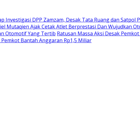
lap Investigasi DPP Zamzam, Desak Tata Ruang dan Satpol 
iel Mutaqien Ajak Cetak Atlet Berprestasi Dan Wujudkan Ot
an Otomotif Yang Tertib
Ratusan Massa Aksi Desak Pemkot 
, Pemkot Bantah Anggaran Rp1,5 Miliar