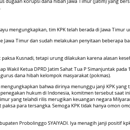
s dugaan korupsi dana hibah Jawa Timur (Jatim) yang ber
.
hayu mengungkapkan, tim KPK telah berada di Jawa Timur 
 ke Jawa Timur dan sudah melakukan penyitaan beberapa bar
ksa Kusnadi, tetapi urung dilakukan karena alasan kese
p Wakil Ketua DPRD Jatim Sahat Tua P Simanjuntak pada 
mengurus dana hibah kelompok masyarakat (pokmas).
mengungkapkan bahwa dirinya menunggu janji KPK yang tel
negakan hukum di Indonesia, komitmen tersebut saat ini 
ur yang telahdi rilis merugikan keuangan negara Milyaran
 paksa para tersangka. Semoga KPK tidak hanya omon omon
upaten Probolinggo SYAIYADI. Iya menagih janji positif k