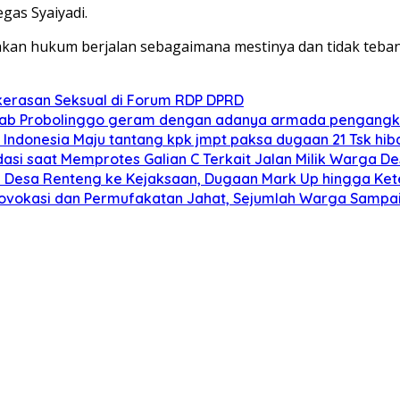
gas Syaiyadi.
akan hukum berjalan sebagaimana mestinya dan tidak teb
erasan Seksual di Forum RDP DPRD
 kab Probolinggo geram dengan adanya armada pengangk
ndonesia Maju tantang kpk jmpt paksa dugaan 21 Tsk hiba
dasi saat Memprotes Galian C Terkait Jalan Milik Warga D
Desa Renteng ke Kejaksaan, Dugaan Mark Up hingga Keter
Provokasi dan Permufakatan Jahat, Sejumlah Warga Samp