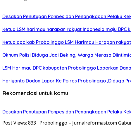
Desakan Penutupan Ponpes dan Penangkapan Pelaku Kek
Ketua LSM harimau harapan rakyat Indonesia maju DPC
Ketua dpc kab Probolinggo LSM Harimau Harapan rakyat I
Oknum Polisi Diduga Jadi Beking, Warga Merasa Diintimi
LSM Harimau DPC kabupaten Probolinggo Laporkan Dana 
Hariyanto Dodon Lapor Ke Polres Probolinggo ,Diduga 
Rekomendasi untuk kamu
Desakan Penutupan Ponpes dan Penangkapan Pelaku Kek
Post Views: 833 Probolinggo – Jurnalreformasi.com Gab