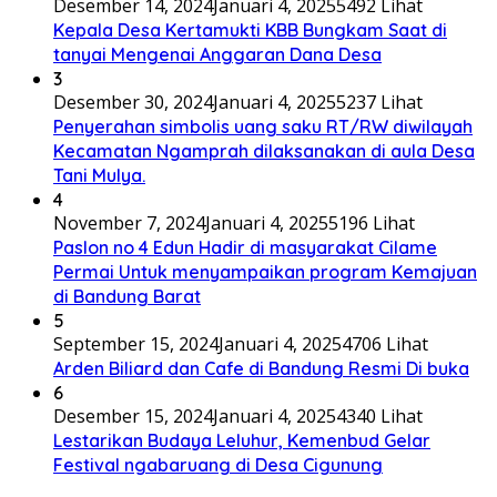
Desember 14, 2024
Januari 4, 2025
5492 Lihat
Kepala Desa Kertamukti KBB Bungkam Saat di
tanyai Mengenai Anggaran Dana Desa
3
Desember 30, 2024
Januari 4, 2025
5237 Lihat
Penyerahan simbolis uang saku RT/RW diwilayah
Kecamatan Ngamprah dilaksanakan di aula Desa
Tani Mulya.
4
November 7, 2024
Januari 4, 2025
5196 Lihat
Paslon no 4 Edun Hadir di masyarakat Cilame
Permai Untuk menyampaikan program Kemajuan
di Bandung Barat
5
September 15, 2024
Januari 4, 2025
4706 Lihat
Arden Biliard dan Cafe di Bandung Resmi Di buka
6
Desember 15, 2024
Januari 4, 2025
4340 Lihat
Lestarikan Budaya Leluhur, Kemenbud Gelar
Festival ngabaruang di Desa Cigunung