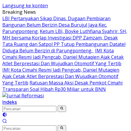
Langsung ke konten
Breaking News
LBI Pertanyakan Sikap Dinas. Dugaan Pembiaran
Bangunan Belum Berizin Desa Burujul Jaya Kec.
Parungponteng.
Ketum LBI, Boyke Luthfiana Syahrir. SH,
MH bersama Korlap Investigasi DPP Zamzam, Desak
Tata Ruang dan Satpol PP Tutup Pembangunan Datatel
Diduga Belum Berizin di Parungponteng,
IMI Kota
Cimahi Resmi Jadi Pengcab, Daniel Mutaqien Ajak Cetak
Atlet Berprestasi Dan Wujudkan Otomotif Yang Tertib
IMI Kota Cimahi Resmi Jadi Pengcab, Daniel Mutaqien
Ajak Cetak Atlet Berprestasi Dan Wujudkan Otomotif
Yang Tertib
Ratusan Massa Aksi Desak Pemkot Cimahi
Transparan Soal Hibah Rp30 Miliar untuk BNN
Indeks