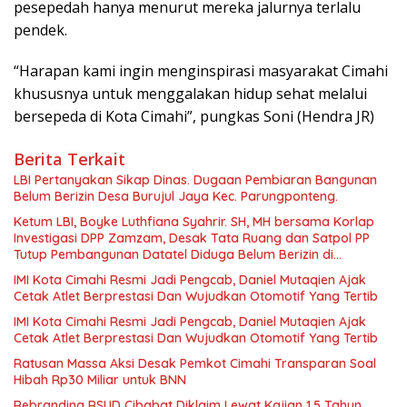
pesepedah hanya menurut mereka jalurnya terlalu
pendek.
“Harapan kami ingin menginspirasi masyarakat Cimahi
khususnya untuk menggalakan hidup sehat melalui
bersepeda di Kota Cimahi”, pungkas Soni (Hendra JR)
Berita Terkait
LBI Pertanyakan Sikap Dinas. Dugaan Pembiaran Bangunan
Belum Berizin Desa Burujul Jaya Kec. Parungponteng.
Ketum LBI, Boyke Luthfiana Syahrir. SH, MH bersama Korlap
Investigasi DPP Zamzam, Desak Tata Ruang dan Satpol PP
Tutup Pembangunan Datatel Diduga Belum Berizin di
Parungponteng,
IMI Kota Cimahi Resmi Jadi Pengcab, Daniel Mutaqien Ajak
Cetak Atlet Berprestasi Dan Wujudkan Otomotif Yang Tertib
IMI Kota Cimahi Resmi Jadi Pengcab, Daniel Mutaqien Ajak
Cetak Atlet Berprestasi Dan Wujudkan Otomotif Yang Tertib
Ratusan Massa Aksi Desak Pemkot Cimahi Transparan Soal
Hibah Rp30 Miliar untuk BNN
Rebranding RSUD Cibabat Diklaim Lewat Kajian 1,5 Tahun,