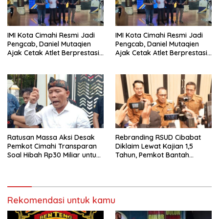
IMI Kota Cimahi Resmi Jadi
IMI Kota Cimahi Resmi Jadi
Pengcab, Daniel Mutaqien
Pengcab, Daniel Mutaqien
Ajak Cetak Atlet Berprestasi
Ajak Cetak Atlet Berprestasi
Dan Wujudkan Otomotif
Dan Wujudkan Otomotif
Yang Tertib
Yang Tertib
Ratusan Massa Aksi Desak
Rebranding RSUD Cibabat
Pemkot Cimahi Transparan
Diklaim Lewat Kajian 1,5
Soal Hibah Rp30 Miliar untuk
Tahun, Pemkot Bantah
BNN
Anggaran Rp1,5 Miliar
Rekomendasi untuk kamu