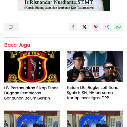
Baca Juga
Ketum LBI, Boyke Luthfiana
LBI Pertanyakan Sikap Dinas.
Syahrir. SH, MH bersama
Dugaan Pembiaran
Korlap Investigasi DPP
Bangunan Belum Berizin
Zamzam, Desak Tata Ruang
Desa Burujul Jaya Kec.
dan Satpol PP Tutup
Parungponteng.
Pembangunan Datatel
Diduga Belum Berizin di
Parungponteng,