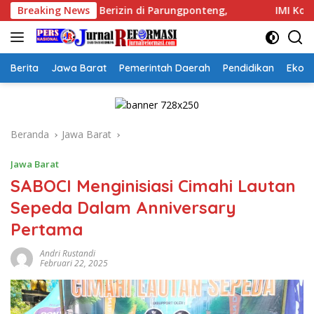
Langsung
n di Parungponteng,
Breaking News
IMI Kota Cimahi Resmi Jadi Pengc
ke
konten
Berita
Jawa Barat
Pemerintah Daerah
Pendidikan
Ekon
Beranda
Jawa Barat
Jawa Barat
SABOCI Menginisiasi Cimahi Lautan
Sepeda Dalam Anniversary
Pertama
Andri Rustandi
Februari 22, 2025