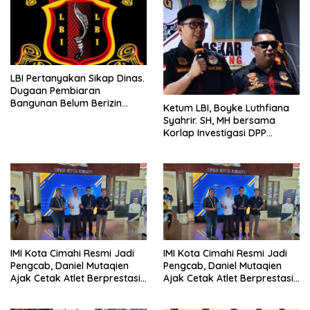
LBI Pertanyakan Sikap Dinas.
Dugaan Pembiaran
Bangunan Belum Berizin
Ketum LBI, Boyke Luthfiana
Desa Burujul Jaya Kec.
Syahrir. SH, MH bersama
Parungponteng.
Korlap Investigasi DPP
Zamzam, Desak Tata Ruang
dan Satpol PP Tutup
Pembangunan Datatel
Diduga Belum Berizin di
Parungponteng,
IMI Kota Cimahi Resmi Jadi
IMI Kota Cimahi Resmi Jadi
Pengcab, Daniel Mutaqien
Pengcab, Daniel Mutaqien
Ajak Cetak Atlet Berprestasi
Ajak Cetak Atlet Berprestasi
Dan Wujudkan Otomotif
Dan Wujudkan Otomotif
Yang Tertib
Yang Tertib