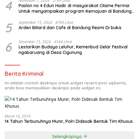
4
November 7, 2024
5199 Lihat
Paslon no 4 Edun Hadir di masyarakat Cilame Permai
Untuk menyampaikan program Kemajuan di Bandung
Barat
5
September 15, 2024
4709 Lihat
Arden Biliard dan Cafe di Bandung Resmi Di buka
6
Desember 15, 2024
4344 Lihat
Lestarikan Budaya Leluhur, Kemenbud Gelar Festival
ngabaruang di Desa Cigunung
Berita Kriminal
Ini adalah contoh deskripsi untuk widget recent post wpberita,
anda bisa memasukkan deskripsi pada widget ini.
Maret 16, 2019
14 Tahun Terbunuhnya Munir, Polri Didesak Bentuk Tim Khusus
Selengkapnya