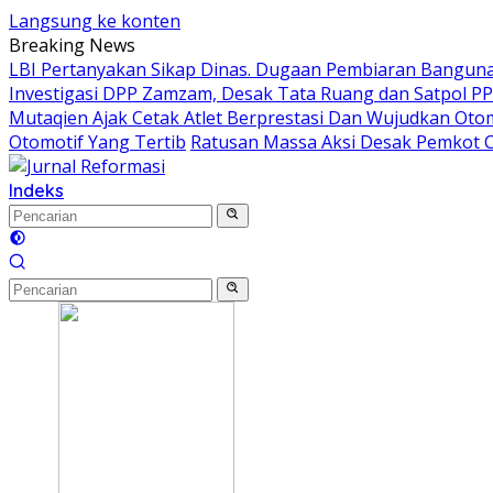
Langsung ke konten
Breaking News
LBI Pertanyakan Sikap Dinas. Dugaan Pembiaran Bangunan
Investigasi DPP Zamzam, Desak Tata Ruang dan Satpol P
Mutaqien Ajak Cetak Atlet Berprestasi Dan Wujudkan Otom
Otomotif Yang Tertib
Ratusan Massa Aksi Desak Pemkot C
Indeks