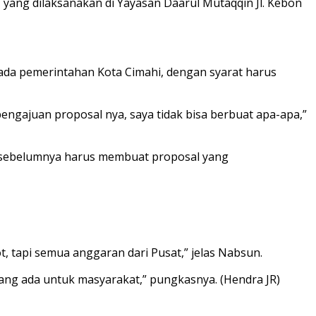
 yang dilaksanakan di Yayasan Daarul Mutaqqin Jl. Kebon
ada pemerintahan Kota Cimahi, dengan syarat harus
pengajuan proposal nya, saya tidak bisa berbuat apa-apa,”
, sebelumnya harus membuat proposal yang
ot, tapi semua anggaran dari Pusat,” jelas Nabsun.
yang ada untuk masyarakat,” pungkasnya. (Hendra JR)