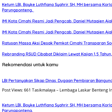
Ketum LBI, Boyke Luthfiana Syahrir. SH, MH bersama Kor
Parungponteng,
IMI Kota Cimahi Resmi Jadi Pengcab, Daniel Mutaqien Aja
IMI Kota Cimahi Resmi Jadi Pengcab, Daniel Mutaqien Aja
Ratusan Massa Aksi Desak Pemkot Cimahi Transparan Soa
Rebranding RSUD Cibabat Diklaim Lewat Kajian 1,5 Tahun
Rekomendasi untuk kamu
LBI Pertanyakan Sikap Dinas. Dugaan Pembiaran Banguna
Post Views: 661 Tasikmalaya – Lembaga Laskar Benteng Ind
Ketum LBI, Boyke Luthfiana Syahrir. SH, MH bersama Kor
Parungponteng,