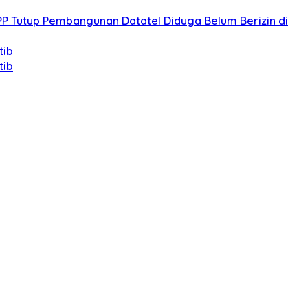
PP Tutup Pembangunan Datatel Diduga Belum Berizin di
tib
tib