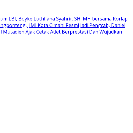
um LBI, Boyke Luthfiana Syahrir. SH, MH bersama Korlap
rungponteng,
IMI Kota Cimahi Resmi Jadi Pengcab, Daniel
el Mutaqien Ajak Cetak Atlet Berprestasi Dan Wujudkan