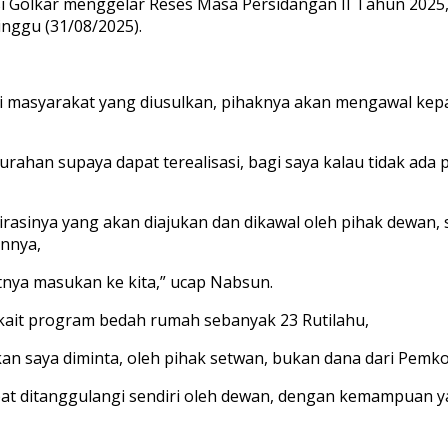
si Golkar menggelar Reses Masa Persidangan II Tahun 2025,
nggu (31/08/2025).
i masyarakat yang diusulkan, pihaknya akan mengawal kep
rahan supaya dapat terealisasi, bagi saya kalau tidak ada 
asinya yang akan diajukan dan dikawal oleh pihak dewan
nnya,
tnya masukan ke kita,” ucap Nabsun.
rkait program bedah rumah sebanyak 23 Rutilahu,
i kan saya diminta, oleh pihak setwan, bukan dana dari Pemk
dapat ditanggulangi sendiri oleh dewan, dengan kemampuan 