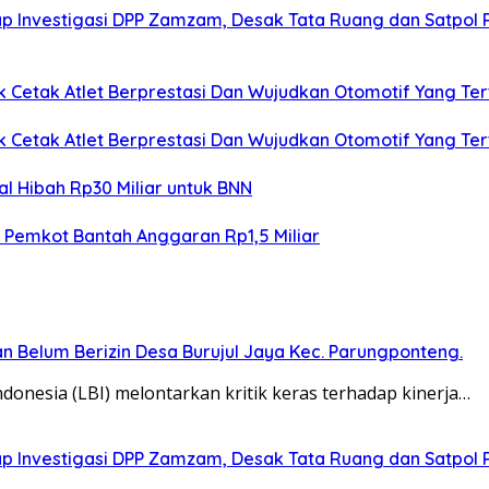
lap Investigasi DPP Zamzam, Desak Tata Ruang dan Satpol 
k Cetak Atlet Berprestasi Dan Wujudkan Otomotif Yang Ter
k Cetak Atlet Berprestasi Dan Wujudkan Otomotif Yang Ter
l Hibah Rp30 Miliar untuk BNN
, Pemkot Bantah Anggaran Rp1,5 Miliar
n Belum Berizin Desa Burujul Jaya Kec. Parungponteng.
onesia (LBI) melontarkan kritik keras terhadap kinerja…
lap Investigasi DPP Zamzam, Desak Tata Ruang dan Satpol 