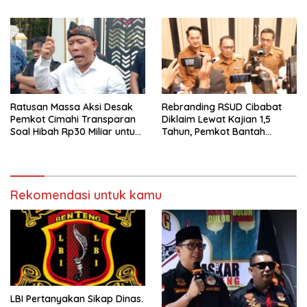
Dan Wujudkan Otomotif
Dan Wujudkan Otomotif
Yang Tertib
Yang Tertib
Ratusan Massa Aksi Desak
Rebranding RSUD Cibabat
Pemkot Cimahi Transparan
Diklaim Lewat Kajian 1,5
Soal Hibah Rp30 Miliar untuk
Tahun, Pemkot Bantah
BNN
Anggaran Rp1,5 Miliar
Rekomendasi untuk kamu
LBI Pertanyakan Sikap Dinas.