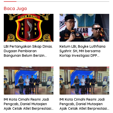
Baca Juga
Ketum LBI, Boyke Luthfiana
LBI Pertanyakan Sikap Dinas.
Syahrir. SH, MH bersama
Dugaan Pembiaran
Korlap Investigasi DPP
Bangunan Belum Berizin
Zamzam, Desak Tata Ruang
Desa Burujul Jaya Kec.
dan Satpol PP Tutup
Parungponteng.
Pembangunan Datatel
Diduga Belum Berizin di
Parungponteng,
IMI Kota Cimahi Resmi Jadi
IMI Kota Cimahi Resmi Jadi
Pengcab, Daniel Mutaqien
Pengcab, Daniel Mutaqien
Ajak Cetak Atlet Berprestasi
Ajak Cetak Atlet Berprestasi