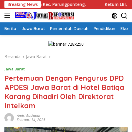
Langsung
a Kec. Parungponteng.
Breaking News
Ketum LBI, Boyke Luthfiana Sya
ke
konten
Berita
Jawa Barat
Pemerintah Daerah
Pendidikan
Ekon
Beranda
Jawa Barat
Jawa Barat
Pertemuan Dengan Pengurus DPD
APDESi Jawa Barat di Hotel Batiqa
Karang Dihadiri Oleh Direktorat
Intelkam
Andri Rustandi
Februari 14, 2025