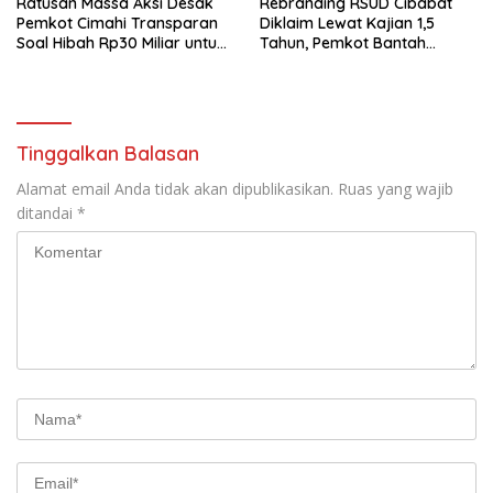
Ratusan Massa Aksi Desak
Rebranding RSUD Cibabat
Pemkot Cimahi Transparan
Diklaim Lewat Kajian 1,5
Soal Hibah Rp30 Miliar untuk
Tahun, Pemkot Bantah
BNN
Anggaran Rp1,5 Miliar
Tinggalkan Balasan
Alamat email Anda tidak akan dipublikasikan.
Ruas yang wajib
ditandai
*