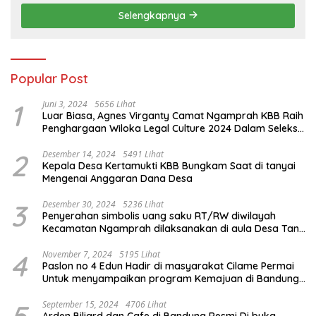
Selengkapnya
Popular Post
1
Juni 3, 2024
5656 Lihat
Luar Biasa, Agnes Virganty Camat Ngamprah KBB Raih
Penghargaan Wiloka Legal Culture 2024 Dalam Seleksi
Nasional 5 Camat Inspiratif
2
Desember 14, 2024
5491 Lihat
Kepala Desa Kertamukti KBB Bungkam Saat di tanyai
Mengenai Anggaran Dana Desa
3
Desember 30, 2024
5236 Lihat
Penyerahan simbolis uang saku RT/RW diwilayah
Kecamatan Ngamprah dilaksanakan di aula Desa Tani
Mulya.
4
November 7, 2024
5195 Lihat
Paslon no 4 Edun Hadir di masyarakat Cilame Permai
Untuk menyampaikan program Kemajuan di Bandung
Barat
5
September 15, 2024
4706 Lihat
Arden Biliard dan Cafe di Bandung Resmi Di buka