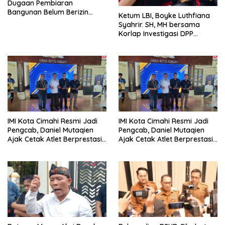
Dugaan Pembiaran
Bangunan Belum Berizin
Ketum LBI, Boyke Luthfiana
Desa Burujul Jaya Kec.
Syahrir. SH, MH bersama
Parungponteng.
Korlap Investigasi DPP
Zamzam, Desak Tata Ruang
dan Satpol PP Tutup
Pembangunan Datatel
Diduga Belum Berizin di
Parungponteng,
IMI Kota Cimahi Resmi Jadi
IMI Kota Cimahi Resmi Jadi
Pengcab, Daniel Mutaqien
Pengcab, Daniel Mutaqien
Ajak Cetak Atlet Berprestasi
Ajak Cetak Atlet Berprestasi
Dan Wujudkan Otomotif
Dan Wujudkan Otomotif
Yang Tertib
Yang Tertib