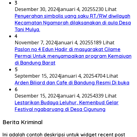
3
Desember 30, 2024
Januari 4, 2025
5230 Lihat
Penyerahan simbolis uang saku RT/RW diwilayah
Kecamatan Ngamprah dilaksanakan di aula Desa
Tani Mulya.
4
November 7, 2024
Januari 4, 2025
5189 Lihat
Paslon no 4 Edun Hadir di masyarakat Cilame
Permai Untuk menyampaikan program Kemajuan
di Bandung Barat
5
September 15, 2024
Januari 4, 2025
4704 Lihat
Arden Biliard dan Cafe di Bandung Resmi Di buka
6
Desember 15, 2024
Januari 4, 2025
4339 Lihat
Lestarikan Budaya Leluhur, Kemenbud Gelar
Festival ngabaruang di Desa Cigunung
Berita Kriminal
Ini adalah contoh deskripsi untuk widget recent post