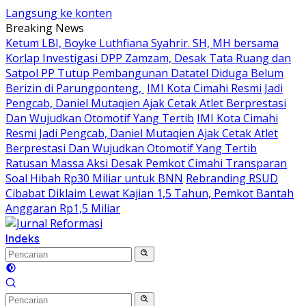
Langsung ke konten
Breaking News
Ketum LBI, Boyke Luthfiana Syahrir. SH, MH bersama
Korlap Investigasi DPP Zamzam, Desak Tata Ruang dan
Satpol PP Tutup Pembangunan Datatel Diduga Belum
Berizin di Parungponteng,
IMI Kota Cimahi Resmi Jadi
Pengcab, Daniel Mutaqien Ajak Cetak Atlet Berprestasi
Dan Wujudkan Otomotif Yang Tertib
IMI Kota Cimahi
Resmi Jadi Pengcab, Daniel Mutaqien Ajak Cetak Atlet
Berprestasi Dan Wujudkan Otomotif Yang Tertib
Ratusan Massa Aksi Desak Pemkot Cimahi Transparan
Soal Hibah Rp30 Miliar untuk BNN
Rebranding RSUD
Cibabat Diklaim Lewat Kajian 1,5 Tahun, Pemkot Bantah
Anggaran Rp1,5 Miliar
Indeks