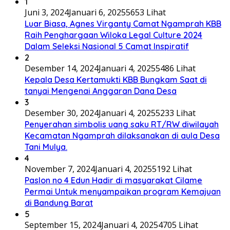
1
Juni 3, 2024
Januari 6, 2025
5653 Lihat
Luar Biasa, Agnes Virganty Camat Ngamprah KBB
Raih Penghargaan Wiloka Legal Culture 2024
Dalam Seleksi Nasional 5 Camat Inspiratif
2
Desember 14, 2024
Januari 4, 2025
5486 Lihat
Kepala Desa Kertamukti KBB Bungkam Saat di
tanyai Mengenai Anggaran Dana Desa
3
Desember 30, 2024
Januari 4, 2025
5233 Lihat
Penyerahan simbolis uang saku RT/RW diwilayah
Kecamatan Ngamprah dilaksanakan di aula Desa
Tani Mulya.
4
November 7, 2024
Januari 4, 2025
5192 Lihat
Paslon no 4 Edun Hadir di masyarakat Cilame
Permai Untuk menyampaikan program Kemajuan
di Bandung Barat
5
September 15, 2024
Januari 4, 2025
4705 Lihat