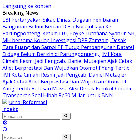
Langsung ke konten
Breaking News
LBI Pertanyakan Sikap Dinas. Dugaan Pembiaran
Bangunan Belum Berizin Desa Burujul Jaya Kec.
Parungponteng.
Ketum LBI, Boyke Luthfiana Syahrir. SH,
MH bersama Korlap Investigasi DPP Zamzam, Desak
Tata Ruang dan Satpol PP Tutup Pembangunan Datatel
Diduga Belum Berizin di Parungponteng,
IMI Kota
Cimahi Resmi Jadi Pengcab, Daniel Mutaqien Ajak Cetak
Atlet Berprestasi Dan Wujudkan Otomotif Yang Tertib
IMI Kota Cimahi Resmi Jadi Pengcab, Daniel Mutaqien
Ajak Cetak Atlet Berprestasi Dan Wujudkan Otomotif
Yang Tertib
Ratusan Massa Aksi Desak Pemkot Cimahi
Transparan Soal Hibah Rp30 Miliar untuk BNN
Indeks