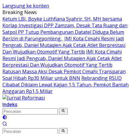
Langsung ke konten
Breaking News
Ketum LBI, Boyke Luthfiana Syahrir. SH, MH bersama
Korlap Investigasi DPP Zamzam, Desak Tata Ruang dan
Satpol PP Tutup Pembangunan Datatel Diduga Belum
Berizin di Parungponteng,
IMI Kota Cimahi Resmi Jadi
Pengcab, Daniel Mutaqien Ajak Cetak Atlet Berprestasi
Dan Wujudkan Otomotif Yang Tertib
IMI Kota Cimahi
Resmi Jadi Pengcab, Daniel Mutaqien Ajak Cetak Atlet
Berprestasi Dan Wujudkan Otomotif Yang Tertib
Ratusan Massa Aksi Desak Pemkot Cimahi Transparan
Soal Hibah Rp30 Miliar untuk BNN
Rebranding RSUD
Cibabat Diklaim Lewat Kajian 1,5 Tahun, Pemkot Bantah
Anggaran Rp1,5 Miliar
Indeks