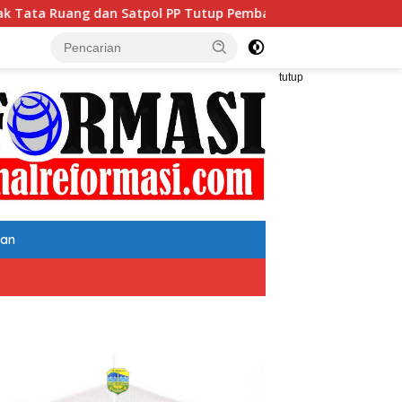
tup Pembangunan Datatel Diduga Belum Berizin di Parungponte
tutup
tan