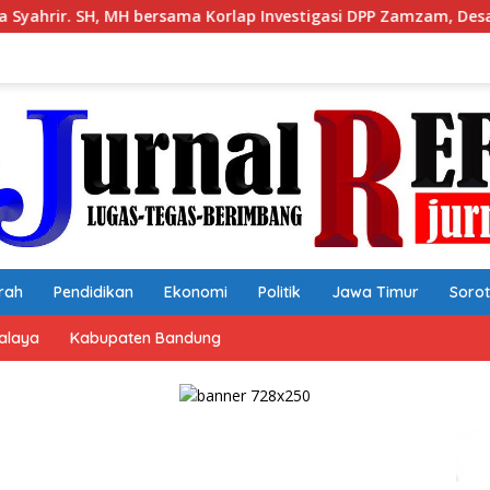
p Investigasi DPP Zamzam, Desak Tata Ruang dan Satpol PP Tu
rah
Pendidikan
Ekonomi
Politik
Jawa Timur
Soro
alaya
Kabupaten Bandung