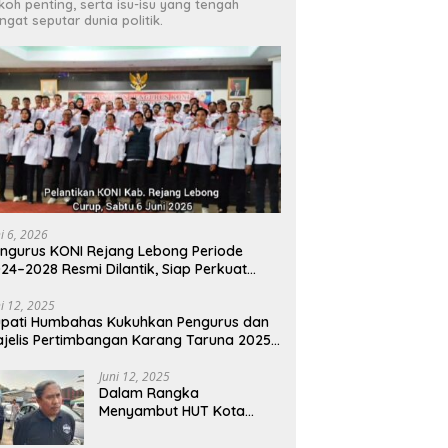
koh penting, serta isu-isu yang tengah
ngat seputar dunia politik.
ni 6, 2026
ngurus KONI Rejang Lebong Periode
24–2028 Resmi Dilantik, Siap Perkuat
estasi Olahraga Daerah
ni 12, 2025
pati Humbahas Kukuhkan Pengurus dan
jelis Pertimbangan Karang Taruna 2025-
030
Juni 12, 2025
Dalam Rangka
Menyambut HUT Kota
Cimahi Ke 24 DLH Gelar Uji
Emisi Gratis