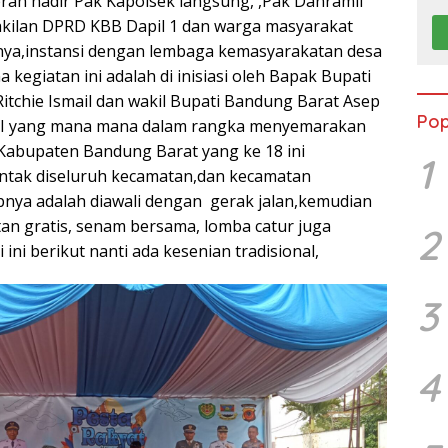
ah hadir Pak Kapolsek langsung, ,Pak Danramil
kilan DPRD KBB Dapil 1 dan warga masyarakat
nya,instansi dengan lembaga kemasyarakatan desa
 kegiatan ini adalah di inisiasi oleh Bapak Bupati
itchie Ismail dan wakil Bupati Bandung Barat Asep
Pop
RI yang mana mana dalam rangka menyemarakan
i Kabupaten Bandung Barat yang ke 18 ini
1
ntak diseluruh kecamatan,dan kecamatan
nya adalah diawali dengan gerak jalan,kemudian
tan gratis, senam bersama, lomba catur juga
2
ini berikut nanti ada kesenian tradisional,
3
4