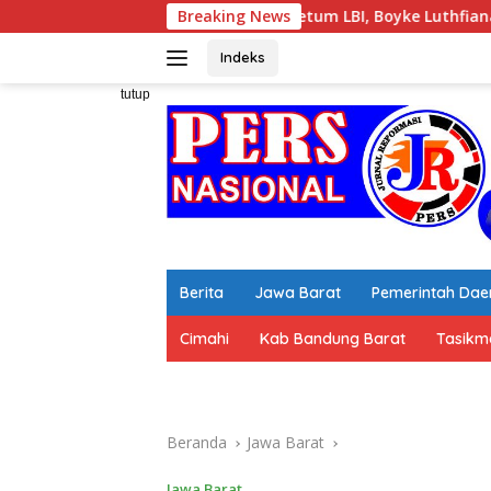
Langsung
Ketum LBI, Boyke Luthfiana Syahrir. SH, MH bersama Korla
Breaking News
ke
konten
Indeks
tutup
Berita
Jawa Barat
Pemerintah Dae
Cimahi
Kab Bandung Barat
Tasikm
Beranda
Jawa Barat
Jawa Barat