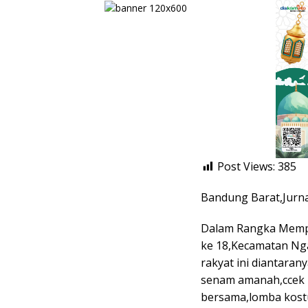
Post Views:
385
Bandung Barat,Jurna
Dalam Rangka Mempe
ke 18,Kecamatan Nga
rakyat ini diantaran
senam amanah,ccek 
bersama,lomba kostu