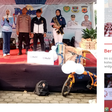
Ber
Ini 
kate
widg