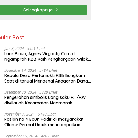
Selengkapnya
ular Post
Juni 3, 2024
5651 Lihat
Luar Biasa, Agnes Virganty Camat
Ngamprah KBB Raih Penghargaan Wiloka
Legal Culture 2024 Dalam Seleksi
Nasional 5 Camat Inspiratif
Desember 14, 2024
5484 Lihat
Kepala Desa Kertamukti KBB Bungkam
Saat di tanyai Mengenai Anggaran Dana
Desa
Desember 30, 2024
5229 Lihat
Penyerahan simbolis uang saku RT/RW
diwilayah Kecamatan Ngamprah
dilaksanakan di aula Desa Tani Mulya.
November 7, 2024
5188 Lihat
Paslon no 4 Edun Hadir di masyarakat
Cilame Permai Untuk menyampaikan
program Kemajuan di Bandung Barat
September 15, 2024
4703 Lihat