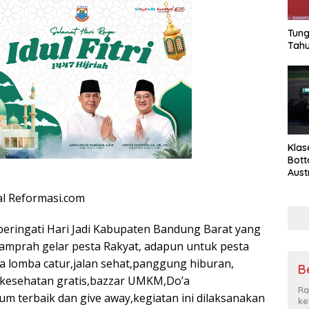
Tung
Tahu
Klas
Bott
Aust
l Reformasi.com
ringati Hari Jadi Kabupaten Bandung Barat yang
mprah gelar pesta Rakyat, adapun untuk pesta
ya lomba catur,jalan sehat,panggung hiburan,
Be
kesehatan gratis,bazzar UMKM,Do’a
Ra
m terbaik dan give away,kegiatan ini dilaksanakan
ke