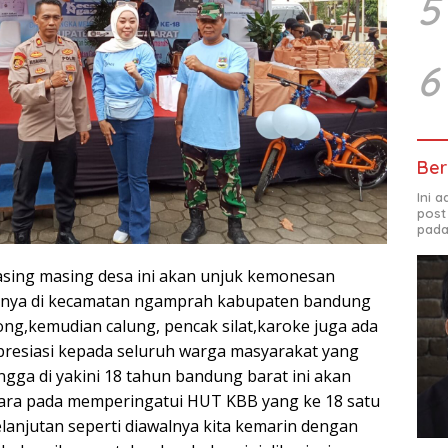
5
6
Ber
Ini 
post
pada
asing masing desa ini akan unjuk kemonesan
nya di kecamatan ngamprah kabupaten bandung
pong,kemudian calung, pencak silat,karoke juga ada
resiasi kepada seluruh warga masyarakat yang
ngga di yakini 18 tahun bandung barat ini akan
ara pada memperingatui HUT KBB yang ke 18 satu
kelanjutan seperti diawalnya kita kemarin dengan