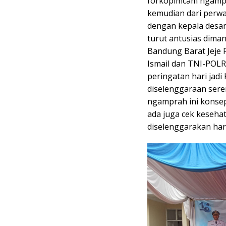
forkopimcam ngampr
kemudian dari perwa
dengan kepala desa
turut antusias dimana
Bandung Barat Jeje R
Ismail dan TNI-POL
peringatan hari jad
diselenggaraan sere
ngamprah ini konsep
ada juga cek keseha
diselenggarakan hari 