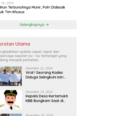
 16, 2019
ahun Terbunuhnya Munir, Polri Didesak
uk Tim Khusus
Selengkapnya
orotan Utama
nghadirkan update cepat, tepat dan
rpercaya seputar isu - isu terhangat yang
dang menjadi perhatian.
Desember 22, 2024
Viral ! Seorang Kades
Diduga Selingkuhi Istri
Orang, Warga Tuntut
Turun dari Jabatannya
Desember 14, 2024
Kepala Desa Kertamukti
KBB Bungkam Saat di
tanyai Mengenai Anggaran
Dana Desa
November 28, 2024