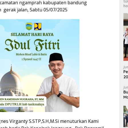
to
kecamatan ngamprah kabupaten bandung
ha
n gerak jalan, Sabtu 05/07/2025
Ju
Pe
20
Pr
Ju
Bu
Ma
2
es Virganty S.STP,S.H,M.Si menuturkan Kami