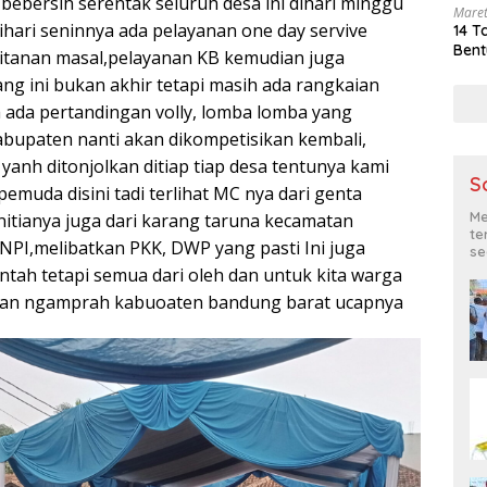
bebersih serentak seluruh desa ini dihari minggu
Maret
ihari seninnya ada pelayanan one day servive
14 T
Bent
itanan masal,pelayanan KB kemudian juga
ng ini bukan akhir tetapi masih ada rangkaian
a ada pertandingan volly, lomba lomba yang
bupaten nanti akan dikompetisikan kembali,
yanh ditonjolkan ditiap tiap desa tentunya kami
S
muda disini tadi terlihat MC nya dari genta
Me
itianya juga dari karang taruna kecamatan
te
PI,melibatkan PKK, DWP yang pasti Ini juga
se
tah tetapi semua dari oleh dan untuk kita warga
an ngamprah kabuoaten bandung barat ucapnya