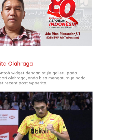
ita Olahraga
contoh widget dengan style gallery pada
gori olahraga, anda bisa mengaturnya pada
et recent post wpberita.