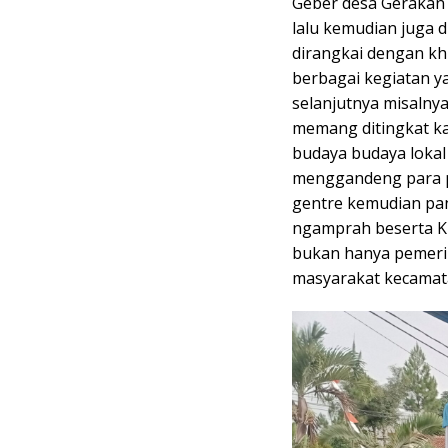
Geber desa Gerakan 
lalu kemudian juga d
dirangkai dengan kh
berbagai kegiatan ya
selanjutnya misalny
memang ditingkat ka
budaya budaya lokal 
menggandeng para pe
gentre kemudian pan
ngamprah beserta KN
bukan hanya pemerin
masyarakat kecamat