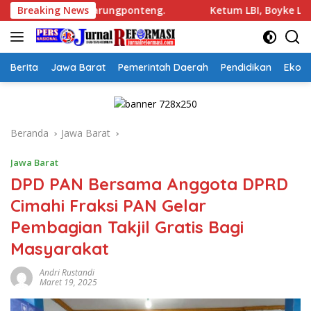
Langsung
ponteng.
Breaking News
Ketum LBI, Boyke Luthfiana Syahrir. SH, MH 
ke
konten
Berita
Jawa Barat
Pemerintah Daerah
Pendidikan
Ekon
Beranda
Jawa Barat
Jawa Barat
DPD PAN Bersama Anggota DPRD
Cimahi Fraksi PAN Gelar
Pembagian Takjil Gratis Bagi
Masyarakat
Andri Rustandi
Maret 19, 2025