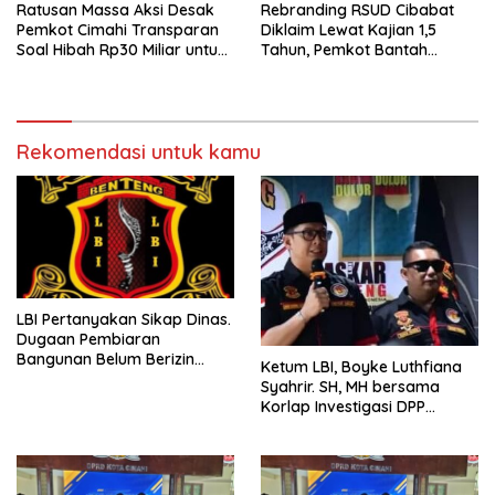
Ratusan Massa Aksi Desak
Rebranding RSUD Cibabat
Pemkot Cimahi Transparan
Diklaim Lewat Kajian 1,5
Soal Hibah Rp30 Miliar untuk
Tahun, Pemkot Bantah
BNN
Anggaran Rp1,5 Miliar
Rekomendasi untuk kamu
LBI Pertanyakan Sikap Dinas.
Dugaan Pembiaran
Bangunan Belum Berizin
Ketum LBI, Boyke Luthfiana
Desa Burujul Jaya Kec.
Syahrir. SH, MH bersama
Parungponteng.
Korlap Investigasi DPP
Zamzam, Desak Tata Ruang
dan Satpol PP Tutup
Pembangunan Datatel
Diduga Belum Berizin di