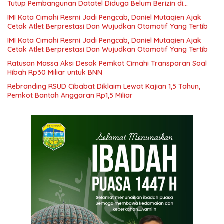
Tutup Pembangunan Datatel Diduga Belum Berizin di
Parungponteng,
IMI Kota Cimahi Resmi Jadi Pengcab, Daniel Mutaqien Ajak
Cetak Atlet Berprestasi Dan Wujudkan Otomotif Yang Tertib
IMI Kota Cimahi Resmi Jadi Pengcab, Daniel Mutaqien Ajak
Cetak Atlet Berprestasi Dan Wujudkan Otomotif Yang Tertib
Ratusan Massa Aksi Desak Pemkot Cimahi Transparan Soal
Hibah Rp30 Miliar untuk BNN
Rebranding RSUD Cibabat Diklaim Lewat Kajian 1,5 Tahun,
Pemkot Bantah Anggaran Rp1,5 Miliar