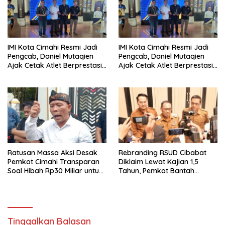
Parungponteng,
IMI Kota Cimahi Resmi Jadi
IMI Kota Cimahi Resmi Jadi
Pengcab, Daniel Mutaqien
Pengcab, Daniel Mutaqien
Ajak Cetak Atlet Berprestasi
Ajak Cetak Atlet Berprestasi
Dan Wujudkan Otomotif
Dan Wujudkan Otomotif
Yang Tertib
Yang Tertib
Ratusan Massa Aksi Desak
Rebranding RSUD Cibabat
Pemkot Cimahi Transparan
Diklaim Lewat Kajian 1,5
Soal Hibah Rp30 Miliar untuk
Tahun, Pemkot Bantah
BNN
Anggaran Rp1,5 Miliar
Tinggalkan Balasan