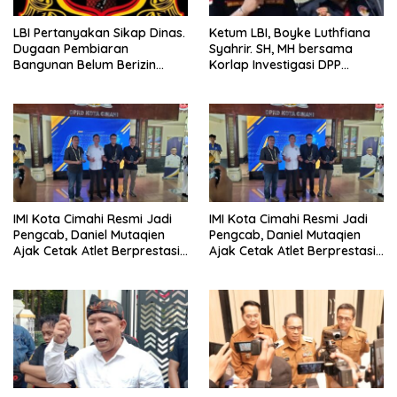
Ketum LBI, Boyke Luthfiana
LBI Pertanyakan Sikap Dinas.
Syahrir. SH, MH bersama
Dugaan Pembiaran
Korlap Investigasi DPP
Bangunan Belum Berizin
Zamzam, Desak Tata Ruang
Desa Burujul Jaya Kec.
dan Satpol PP Tutup
Parungponteng.
Pembangunan Datatel
Diduga Belum Berizin di
Parungponteng,
IMI Kota Cimahi Resmi Jadi
IMI Kota Cimahi Resmi Jadi
Pengcab, Daniel Mutaqien
Pengcab, Daniel Mutaqien
Ajak Cetak Atlet Berprestasi
Ajak Cetak Atlet Berprestasi
Dan Wujudkan Otomotif
Dan Wujudkan Otomotif
Yang Tertib
Yang Tertib