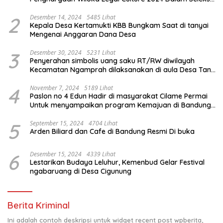
Nasional 5 Camat Inspiratif
2
Desember 14, 2024
5485 Lihat
Kepala Desa Kertamukti KBB Bungkam Saat di tanyai
Mengenai Anggaran Dana Desa
3
Desember 30, 2024
5231 Lihat
Penyerahan simbolis uang saku RT/RW diwilayah
Kecamatan Ngamprah dilaksanakan di aula Desa Tani
Mulya.
4
November 7, 2024
5189 Lihat
Paslon no 4 Edun Hadir di masyarakat Cilame Permai
Untuk menyampaikan program Kemajuan di Bandung
Barat
5
September 15, 2024
4704 Lihat
Arden Biliard dan Cafe di Bandung Resmi Di buka
6
Desember 15, 2024
4339 Lihat
Lestarikan Budaya Leluhur, Kemenbud Gelar Festival
ngabaruang di Desa Cigunung
Berita Kriminal
Ini adalah contoh deskripsi untuk widget recent post wpberita,