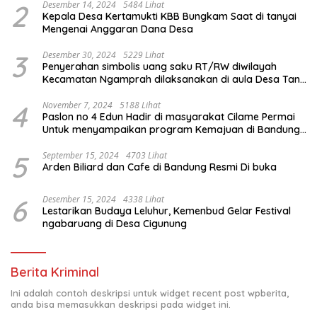
2
Desember 14, 2024
5484 Lihat
Kepala Desa Kertamukti KBB Bungkam Saat di tanyai
Mengenai Anggaran Dana Desa
3
Desember 30, 2024
5229 Lihat
Penyerahan simbolis uang saku RT/RW diwilayah
Kecamatan Ngamprah dilaksanakan di aula Desa Tani
Mulya.
4
November 7, 2024
5188 Lihat
Paslon no 4 Edun Hadir di masyarakat Cilame Permai
Untuk menyampaikan program Kemajuan di Bandung
Barat
5
September 15, 2024
4703 Lihat
Arden Biliard dan Cafe di Bandung Resmi Di buka
6
Desember 15, 2024
4338 Lihat
Lestarikan Budaya Leluhur, Kemenbud Gelar Festival
ngabaruang di Desa Cigunung
Berita Kriminal
Ini adalah contoh deskripsi untuk widget recent post wpberita,
anda bisa memasukkan deskripsi pada widget ini.