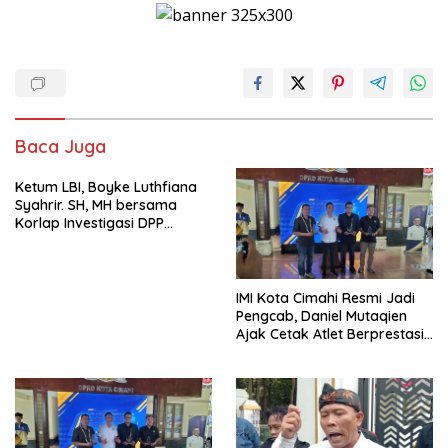
Baca Juga
Ketum LBI, Boyke Luthfiana
Syahrir. SH, MH bersama
Korlap Investigasi DPP
Zamzam, Desak Tata Ruang
dan Satpol PP Tutup
Pembangunan Datatel
Diduga Belum Berizin di
IMI Kota Cimahi Resmi Jadi
Parungponteng,
Pengcab, Daniel Mutaqien
Ajak Cetak Atlet Berprestasi
Dan Wujudkan Otomotif
Yang Tertib