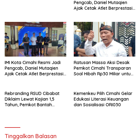
Parungponteng,
Pengcab, Daniel Mutaqien
Ajak Cetak Atlet Berprestasi
Dan Wujudkan Otomotif
Yang Tertib
IMI Kota Cimahi Resmi Jadi
Ratusan Massa Aksi Desak
Pengcab, Daniel Mutaqien
Pemkot Cimahi Transparan
Ajak Cetak Atlet Berprestasi
Soal Hibah Rp30 Miliar untuk
Dan Wujudkan Otomotif
BNN
Yang Tertib
Rebranding RSUD Cibabat
Kemenkeu Pilih Cimahi Gelar
Diklaim Lewat Kajian 1,5
Edukasi Literasi Keuangan
Tahun, Pemkot Bantah
dan Sosialisasi ORI030
Anggaran Rp1,5 Miliar
Tinggalkan Balasan