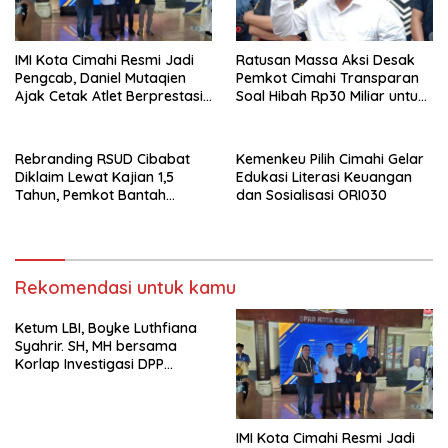
IMI Kota Cimahi Resmi Jadi
Ratusan Massa Aksi Desak
Pengcab, Daniel Mutaqien
Pemkot Cimahi Transparan
Ajak Cetak Atlet Berprestasi
Soal Hibah Rp30 Miliar untuk
Dan Wujudkan Otomotif
BNN
Yang Tertib
Rebranding RSUD Cibabat
Kemenkeu Pilih Cimahi Gelar
Diklaim Lewat Kajian 1,5
Edukasi Literasi Keuangan
Tahun, Pemkot Bantah
dan Sosialisasi ORI030
Anggaran Rp1,5 Miliar
Rekomendasi untuk kamu
Ketum LBI, Boyke Luthfiana
Syahrir. SH, MH bersama
Korlap Investigasi DPP
Zamzam, Desak Tata Ruang
dan Satpol PP Tutup
Pembangunan Datatel
Diduga Belum Berizin di
IMI Kota Cimahi Resmi Jadi