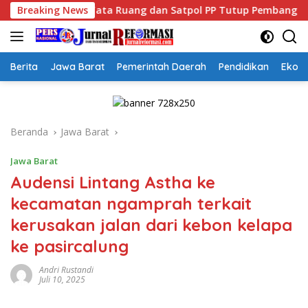
Langsung
Tata Ruang dan Satpol PP Tutup Pembangunan Datatel Diduga B
Breaking News
ke
konten
Berita
Jawa Barat
Pemerintah Daerah
Pendidikan
Ekon
Beranda
Jawa Barat
Jawa Barat
Audensi Lintang Astha ke
kecamatan ngamprah terkait
kerusakan jalan dari kebon kelapa
ke pasircalung
Andri Rustandi
Juli 10, 2025