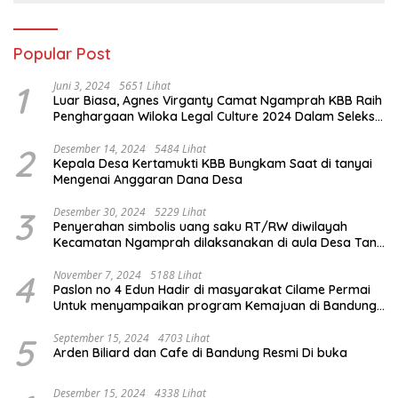
Popular Post
1
Juni 3, 2024
5651 Lihat
Luar Biasa, Agnes Virganty Camat Ngamprah KBB Raih
Penghargaan Wiloka Legal Culture 2024 Dalam Seleksi
Nasional 5 Camat Inspiratif
2
Desember 14, 2024
5484 Lihat
Kepala Desa Kertamukti KBB Bungkam Saat di tanyai
Mengenai Anggaran Dana Desa
3
Desember 30, 2024
5229 Lihat
Penyerahan simbolis uang saku RT/RW diwilayah
Kecamatan Ngamprah dilaksanakan di aula Desa Tani
Mulya.
4
November 7, 2024
5188 Lihat
Paslon no 4 Edun Hadir di masyarakat Cilame Permai
Untuk menyampaikan program Kemajuan di Bandung
Barat
5
September 15, 2024
4703 Lihat
Arden Biliard dan Cafe di Bandung Resmi Di buka
Desember 15, 2024
4338 Lihat