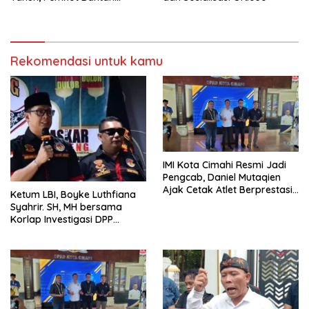
Anggaran Rp1,5 Miliar
Rekomendasi untuk kamu
IMI Kota Cimahi Resmi Jadi
Pengcab, Daniel Mutaqien
Ajak Cetak Atlet Berprestasi
Ketum LBI, Boyke Luthfiana
Dan Wujudkan Otomotif
Syahrir. SH, MH bersama
Yang Tertib
Korlap Investigasi DPP
Zamzam, Desak Tata Ruang
dan Satpol PP Tutup
Pembangunan Datatel
Diduga Belum Berizin di
Parungponteng,