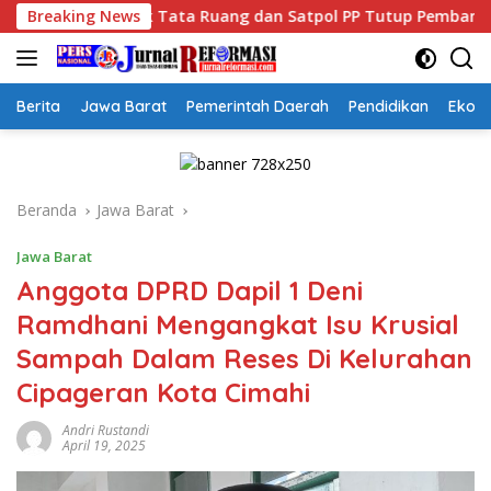
Langsung
ak Tata Ruang dan Satpol PP Tutup Pembangunan Datatel Diduga
Breaking News
ke
konten
Berita
Jawa Barat
Pemerintah Daerah
Pendidikan
Ekon
Beranda
Jawa Barat
Jawa Barat
Anggota DPRD Dapil 1 Deni
Ramdhani Mengangkat Isu Krusial
Sampah Dalam Reses Di Kelurahan
Cipageran Kota Cimahi
Andri Rustandi
April 19, 2025