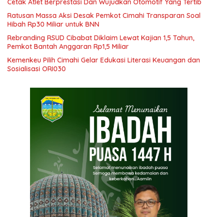
Cetak Atlet Berprestasi Dan Wujudkan Otomotif Yang Tertib
Ratusan Massa Aksi Desak Pemkot Cimahi Transparan Soal
Hibah Rp30 Miliar untuk BNN
Rebranding RSUD Cibabat Diklaim Lewat Kajian 1,5 Tahun,
Pemkot Bantah Anggaran Rp1,5 Miliar
Kemenkeu Pilih Cimahi Gelar Edukasi Literasi Keuangan dan
Sosialisasi ORI030