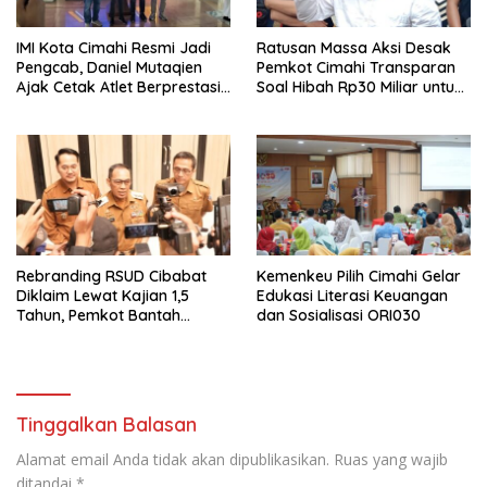
IMI Kota Cimahi Resmi Jadi
Ratusan Massa Aksi Desak
Pengcab, Daniel Mutaqien
Pemkot Cimahi Transparan
Ajak Cetak Atlet Berprestasi
Soal Hibah Rp30 Miliar untuk
Dan Wujudkan Otomotif
BNN
Yang Tertib
Rebranding RSUD Cibabat
Kemenkeu Pilih Cimahi Gelar
Diklaim Lewat Kajian 1,5
Edukasi Literasi Keuangan
Tahun, Pemkot Bantah
dan Sosialisasi ORI030
Anggaran Rp1,5 Miliar
Tinggalkan Balasan
Alamat email Anda tidak akan dipublikasikan.
Ruas yang wajib
ditandai
*