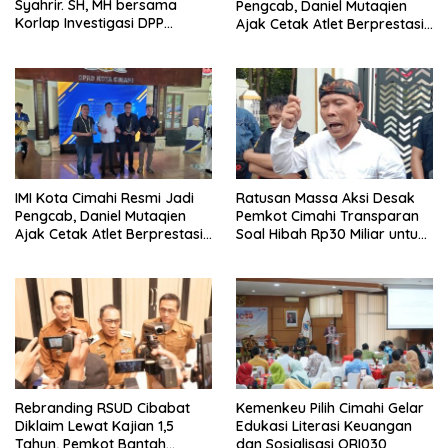
Syahrir. SH, MH bersama
Pengcab, Daniel Mutaqien
Korlap Investigasi DPP
Ajak Cetak Atlet Berprestasi
Zamzam, Desak Tata Ruang
Dan Wujudkan Otomotif
dan Satpol PP Tutup
Yang Tertib
Pembangunan Datatel
Diduga Belum Berizin di
Parungponteng,
IMI Kota Cimahi Resmi Jadi
Ratusan Massa Aksi Desak
Pengcab, Daniel Mutaqien
Pemkot Cimahi Transparan
Ajak Cetak Atlet Berprestasi
Soal Hibah Rp30 Miliar untuk
Dan Wujudkan Otomotif
BNN
Yang Tertib
Rebranding RSUD Cibabat
Kemenkeu Pilih Cimahi Gelar
Diklaim Lewat Kajian 1,5
Edukasi Literasi Keuangan
Tahun, Pemkot Bantah
dan Sosialisasi ORI030