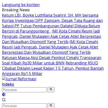
Langsung ke konten
Breaking News
Ketum LBI, Boyke Luthfiana Syahrir. SH, MH bersama
Korlap Investigasi DPP Zamzam, Desak Tata Ruang dan
Satpol PP Tutup Pembangunan Datatel Diduga Belum
Berizin di Parungponteng,
IMI Kota Cimahi Resmi Jadi
Pengcab, Daniel Mutaqien Ajak Cetak Atlet Berprestasi
Dan Wujudkan Otomotif Yang Tertib
IMI Kota Cimahi
Resmi Jadi Pengcab, Daniel Mutaqien Ajak Cetak Atlet
Berprestasi Dan Wujudkan Otomotif Yang Tertib
Ratusan Massa Aksi Desak Pemkot Cimahi Transparan
Soal Hibah Rp30 Miliar untuk BNN
Rebranding RSUD
Cibabat Diklaim Lewat Kajian 1,5 Tahun, Pemkot Bantah
Anggaran Rp1,5 Miliar
Indeks