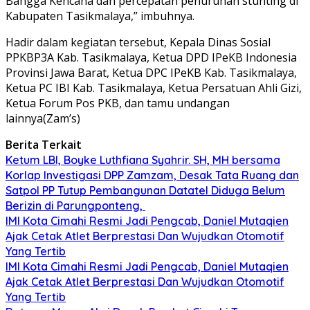
Bangga Kencana dan percepatan penurunan stunting di
Kabupaten Tasikmalaya,” imbuhnya.
Hadir dalam kegiatan tersebut, Kepala Dinas Sosial
PPKBP3A Kab. Tasikmalaya, Ketua DPD IPeKB Indonesia
Provinsi Jawa Barat, Ketua DPC IPeKB Kab. Tasikmalaya,
Ketua PC IBI Kab. Tasikmalaya, Ketua Persatuan Ahli Gizi,
Ketua Forum Pos PKB, dan tamu undangan
lainnya(Zam’s)
Berita Terkait
Ketum LBI, Boyke Luthfiana Syahrir. SH, MH bersama
Korlap Investigasi DPP Zamzam, Desak Tata Ruang dan
Satpol PP Tutup Pembangunan Datatel Diduga Belum
Berizin di Parungponteng,
IMI Kota Cimahi Resmi Jadi Pengcab, Daniel Mutaqien
Ajak Cetak Atlet Berprestasi Dan Wujudkan Otomotif
Yang Tertib
IMI Kota Cimahi Resmi Jadi Pengcab, Daniel Mutaqien
Ajak Cetak Atlet Berprestasi Dan Wujudkan Otomotif
Yang Tertib