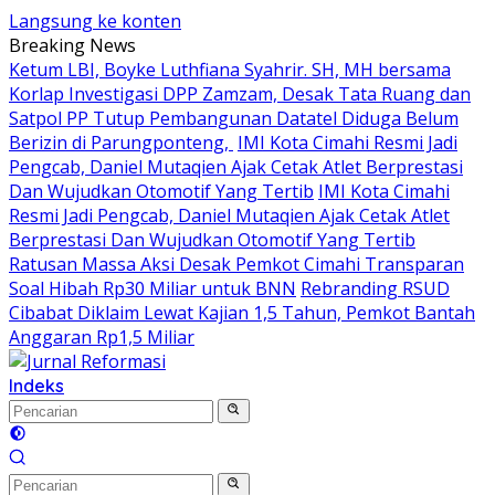
Langsung ke konten
Breaking News
Ketum LBI, Boyke Luthfiana Syahrir. SH, MH bersama
Korlap Investigasi DPP Zamzam, Desak Tata Ruang dan
Satpol PP Tutup Pembangunan Datatel Diduga Belum
Berizin di Parungponteng,
IMI Kota Cimahi Resmi Jadi
Pengcab, Daniel Mutaqien Ajak Cetak Atlet Berprestasi
Dan Wujudkan Otomotif Yang Tertib
IMI Kota Cimahi
Resmi Jadi Pengcab, Daniel Mutaqien Ajak Cetak Atlet
Berprestasi Dan Wujudkan Otomotif Yang Tertib
Ratusan Massa Aksi Desak Pemkot Cimahi Transparan
Soal Hibah Rp30 Miliar untuk BNN
Rebranding RSUD
Cibabat Diklaim Lewat Kajian 1,5 Tahun, Pemkot Bantah
Anggaran Rp1,5 Miliar
Indeks