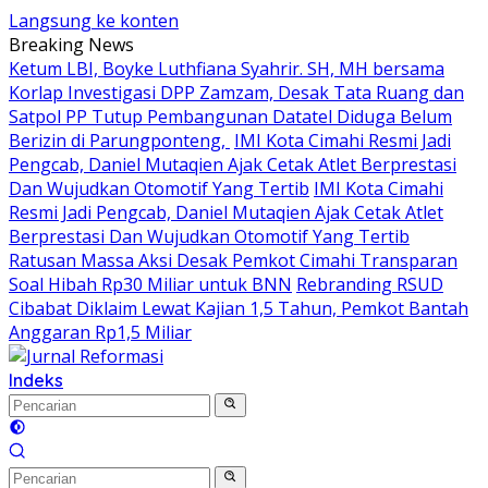
Langsung ke konten
Breaking News
Ketum LBI, Boyke Luthfiana Syahrir. SH, MH bersama
Korlap Investigasi DPP Zamzam, Desak Tata Ruang dan
Satpol PP Tutup Pembangunan Datatel Diduga Belum
Berizin di Parungponteng,
IMI Kota Cimahi Resmi Jadi
Pengcab, Daniel Mutaqien Ajak Cetak Atlet Berprestasi
Dan Wujudkan Otomotif Yang Tertib
IMI Kota Cimahi
Resmi Jadi Pengcab, Daniel Mutaqien Ajak Cetak Atlet
Berprestasi Dan Wujudkan Otomotif Yang Tertib
Ratusan Massa Aksi Desak Pemkot Cimahi Transparan
Soal Hibah Rp30 Miliar untuk BNN
Rebranding RSUD
Cibabat Diklaim Lewat Kajian 1,5 Tahun, Pemkot Bantah
Anggaran Rp1,5 Miliar
Indeks