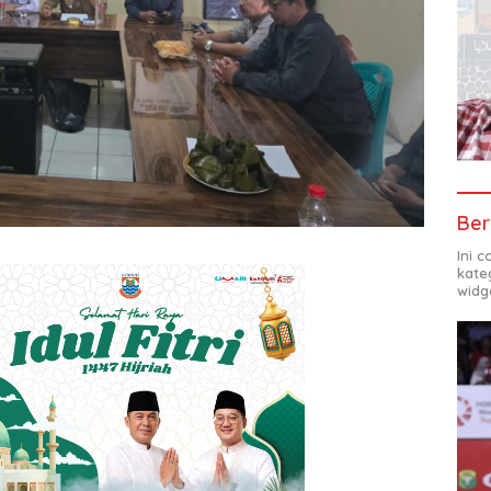
Ber
Ini 
kate
widg