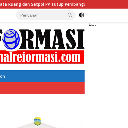
 Pembangunan Datatel Diduga Belum Berizin di Parungponteng,
tutup
tan