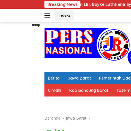
Langsung
Ketum LBI, Boyke Luthfiana Syahrir. SH, MH bersama Korlap I
Breaking News
ke
konten
Indeks
tutup
Berita
Jawa Barat
Pemerintah Dae
Cimahi
Kab Bandung Barat
Tasikm
Beranda
Jawa Barat
Jawa Barat