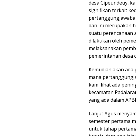
desa Cipeundeuy, kal
signifikan terkait k
pertanggungjawaban
dan ini merupakan 
suatu perencanaan a
dilakukan oleh peme
melaksanakan pembi
pemerintahan desa d
Kemudian akan ada p
mana pertanggungjaw
kami lihat ada penin
kecamatan Padalara
yang ada dalam APBD 
Lanjut Agus menyamp
semester pertama mul
untuk tahap pertama