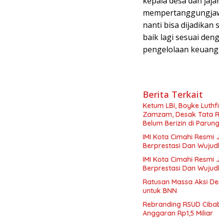
kepala desa dan jaj
mempertanggungjawa
nanti bisa dijadikan
baik lagi sesuai de
pengelolaan keuanga
Berita Terkait
Ketum LBI, Boyke Luthf
Zamzam, Desak Tata R
Belum Berizin di Paru
IMI Kota Cimahi Resmi 
Berprestasi Dan Wujud
IMI Kota Cimahi Resmi 
Berprestasi Dan Wujud
Ratusan Massa Aksi De
untuk BNN
Rebranding RSUD Cibab
Anggaran Rp1,5 Miliar