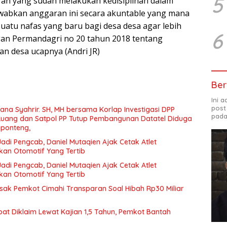
5
aran yang sudah melakukan kedisiplinan dalam
bkan anggaran ini secara akuntable yang mana
 suatu nafas yang baru bagi desa desa agar lebih
6
ngan Permandagri no 20 tahun 2018 tentang
n desa ucapnya (Andri JR)
Ber
Ini 
post
iana Syahrir. SH, MH bersama Korlap Investigasi DPP
pada
uang dan Satpol PP Tutup Pembangunan Datatel Diduga
ngponteng,
Jadi Pengcab, Daniel Mutaqien Ajak Cetak Atlet
kan Otomotif Yang Tertib
Jadi Pengcab, Daniel Mutaqien Ajak Cetak Atlet
kan Otomotif Yang Tertib
sak Pemkot Cimahi Transparan Soal Hibah Rp30 Miliar
at Diklaim Lewat Kajian 1,5 Tahun, Pemkot Bantah