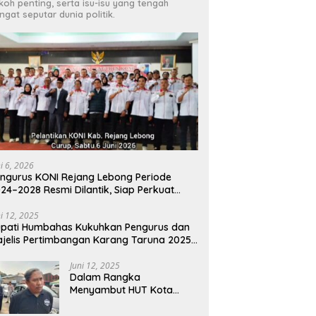
koh penting, serta isu-isu yang tengah
ngat seputar dunia politik.
ni 6, 2026
ngurus KONI Rejang Lebong Periode
24–2028 Resmi Dilantik, Siap Perkuat
estasi Olahraga Daerah
ni 12, 2025
pati Humbahas Kukuhkan Pengurus dan
jelis Pertimbangan Karang Taruna 2025-
030
Juni 12, 2025
Dalam Rangka
Menyambut HUT Kota
Cimahi Ke 24 DLH Gelar Uji
Emisi Gratis