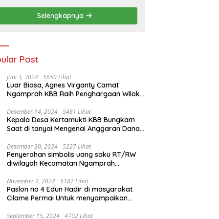
Selengkapnya
ular Post
Juni 3, 2024
5650 Lihat
Luar Biasa, Agnes Virganty Camat
Ngamprah KBB Raih Penghargaan Wiloka
Legal Culture 2024 Dalam Seleksi
Nasional 5 Camat Inspiratif
Desember 14, 2024
5481 Lihat
Kepala Desa Kertamukti KBB Bungkam
Saat di tanyai Mengenai Anggaran Dana
Desa
Desember 30, 2024
5227 Lihat
Penyerahan simbolis uang saku RT/RW
diwilayah Kecamatan Ngamprah
dilaksanakan di aula Desa Tani Mulya.
November 7, 2024
5187 Lihat
Paslon no 4 Edun Hadir di masyarakat
Cilame Permai Untuk menyampaikan
program Kemajuan di Bandung Barat
September 15, 2024
4702 Lihat