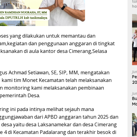
to
ha
oses yang dilakukan untuk memantau dan
am,kegiatan dan penggunaan anggaran di tingkat
laksanakan di aula kantor desa Cimerang,Selasa
Ju
gus Achmad Setiawan, SE, SIP, MM, mengatakan
Pe
ini kami tim Monet Kecamatan telah melaksanakan
20
ain monitoring kami melaksanakan pembinaan
Pr
Ju
pemerintah Desa.
Bu
Ma
ing ini pada intinya melihat sejauh mana
2
ggungjawaban dari APBD anggaran tahun 2025 dan
ua desa yaitu desa Laksanamekar dan desa Cimerang
e 4 di Kecamatan Padalarang dan terakhir besok di