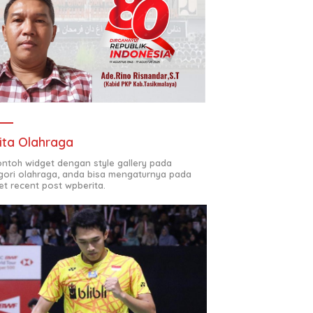
ita Olahraga
contoh widget dengan style gallery pada
gori olahraga, anda bisa mengaturnya pada
et recent post wpberita.