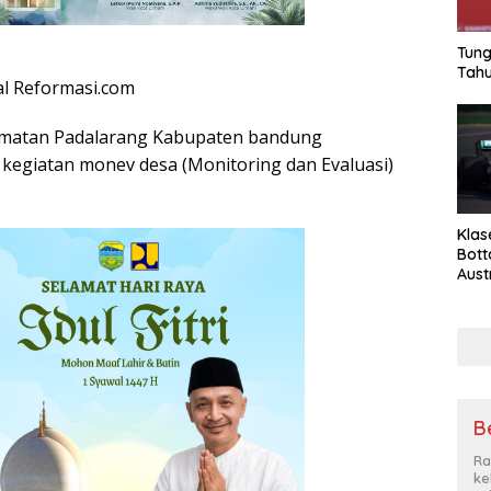
Tung
Tahu
l Reformasi.com
matan Padalarang Kabupaten bandung
kegiatan monev desa (Monitoring dan Evaluasi)
Klas
Bott
Aust
Be
Ra
ke