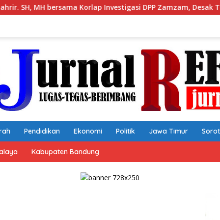
nvestigasi DPP Zamzam, Desak Tata Ruang dan Satpol PP Tutup
rah
Pendidikan
Ekonomi
Politik
Jawa Timur
Soro
alaya
Kabupaten Bandung