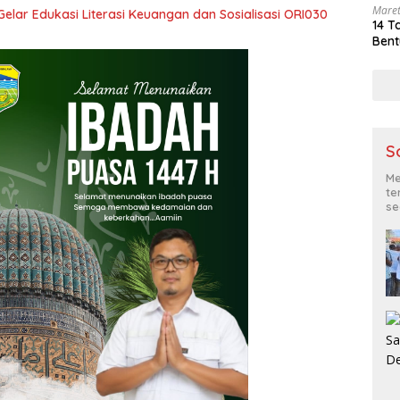
Maret
Gelar Edukasi Literasi Keuangan dan Sosialisasi ORI030
14 T
Bent
S
Me
te
se