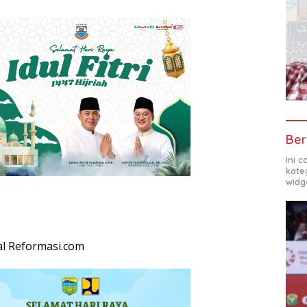
Ber
Ini 
kate
widg
l Reformasi.com