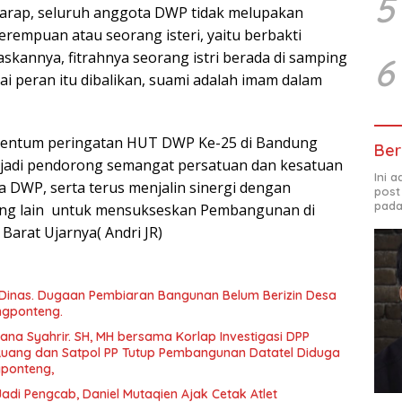
5
arap, seluruh anggota DWP tidak melupakan
erempuan atau seorang isteri, yaitu berbakti
skannya, fitrahnya seorang istri berada di samping
6
ai peran itu dibalikan, suami adalah imam dalam
entum peringatan HUT DWP Ke-25 di Bandung
Ber
njadi pendorong semangat persatuan dan kesatuan
Ini 
a DWP, serta terus menjalin sinergi dengan
post
pada
yang lain untuk mensukseskan Pembangunan di
arat Ujarnya( Andri JR)
 Dinas. Dugaan Pembiaran Bangunan Belum Berizin Desa
ngponteng.
iana Syahrir. SH, MH bersama Korlap Investigasi DPP
uang dan Satpol PP Tutup Pembangunan Datatel Diduga
ngponteng,
Jadi Pengcab, Daniel Mutaqien Ajak Cetak Atlet