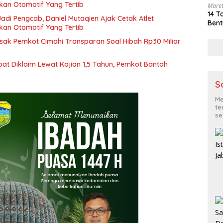
kan Otomotif Yang Tertib
Maret
14 T
Jadi Pengcab, Daniel Mutaqien Ajak Cetak Atlet
Bent
kan Otomotif Yang Tertib
sak Pemkot Cimahi Transparan Soal Hibah Rp30 Miliar
at Diklaim Lewat Kajian 1,5 Tahun, Pemkot Bantah
S
Me
te
se