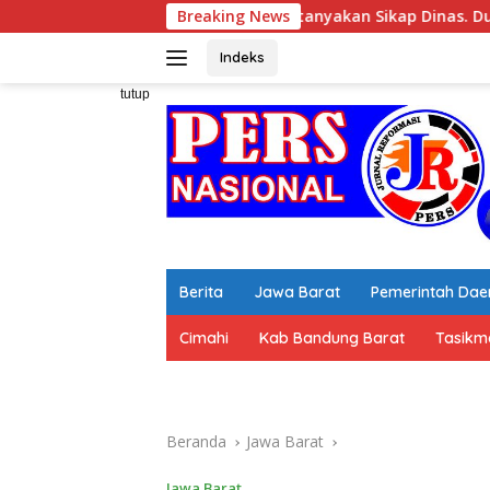
Langsung
LBI Pertanyakan Sikap Dinas. Dugaan Pembiaran Bangunan Belum
Breaking News
ke
konten
Indeks
tutup
Berita
Jawa Barat
Pemerintah Dae
Cimahi
Kab Bandung Barat
Tasikm
Beranda
Jawa Barat
Jawa Barat