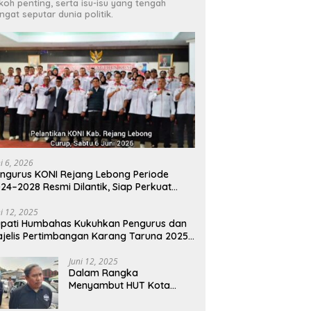
koh penting, serta isu-isu yang tengah
ngat seputar dunia politik.
ni 6, 2026
ngurus KONI Rejang Lebong Periode
24–2028 Resmi Dilantik, Siap Perkuat
estasi Olahraga Daerah
ni 12, 2025
pati Humbahas Kukuhkan Pengurus dan
jelis Pertimbangan Karang Taruna 2025-
030
Juni 12, 2025
Dalam Rangka
Menyambut HUT Kota
Cimahi Ke 24 DLH Gelar Uji
Emisi Gratis