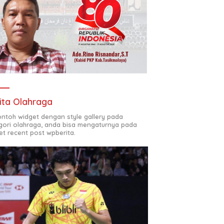
ita Olahraga
contoh widget dengan style gallery pada
gori olahraga, anda bisa mengaturnya pada
et recent post wpberita.