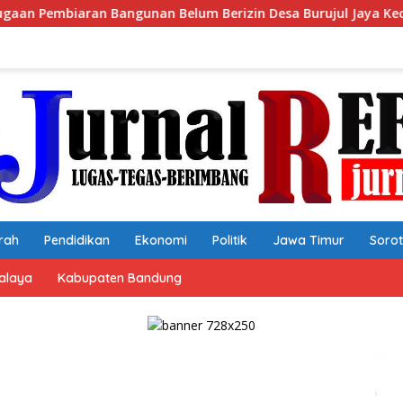
 Berizin Desa Burujul Jaya Kec. Parungponteng.
Ketum
rah
Pendidikan
Ekonomi
Politik
Jawa Timur
Soro
alaya
Kabupaten Bandung