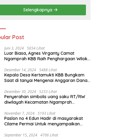
Selengkapnya
ular Post
Juni 3, 2024
5654 Lihat
Luar Biasa, Agnes Virganty Camat
Ngamprah KBB Raih Penghargaan Wiloka
Legal Culture 2024 Dalam Seleksi
Nasional 5 Camat Inspiratif
Desember 14, 2024
5488 Lihat
Kepala Desa Kertamukti KBB Bungkam
Saat di tanyai Mengenai Anggaran Dana
Desa
Desember 30, 2024
5233 Lihat
Penyerahan simbolis uang saku RT/RW
diwilayah Kecamatan Ngamprah
dilaksanakan di aula Desa Tani Mulya.
November 7, 2024
5193 Lihat
Paslon no 4 Edun Hadir di masyarakat
Cilame Permai Untuk menyampaikan
program Kemajuan di Bandung Barat
September 15, 2024
4706 Lihat