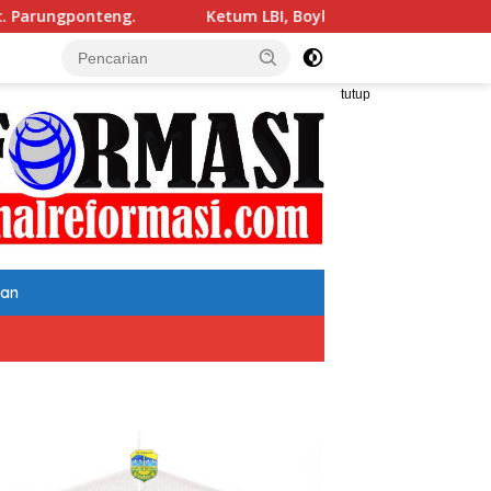
 LBI, Boyke Luthfiana Syahrir. SH, MH bersama Korlap Invest
tutup
tan