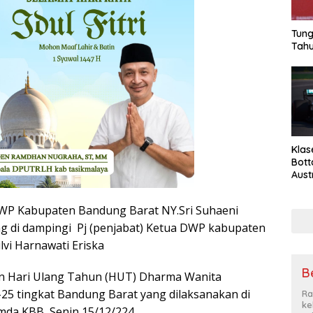
Tung
Tahu
Klas
Bott
Aust
P Kabupaten Bandung Barat NY.Sri Suhaeni
g di dampingi Pj (penjabat) Ketua DWP kabupaten
lvi Harnawati Eriska
Be
 Hari Ulang Tahun (HUT) Dharma Wanita
25 tingkat Bandung Barat yang dilaksanakan di
Ra
ke
emda KBB, Senin 15/12/224