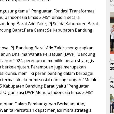
to
ha
ngusung tema “ Penguatan Fondasi Transformasi
ju Indonesia Emas 2045” dihadiri secara
Bandung Barat Ade Zakir, Pj Sekda Kabupaten Barat
andung Barat,Para Camat Se Kabupaten Bandung
nya, Pj. Bandung Barat Ade Zakir mengucapkan
 Tahun Dharma Wanita Persatuan (DWP) Bandung
Ju
 Tahun 2024. perempuan memiliki peran strategis
Pe
berkelanjutan. Perempuan juga merupakan
20
si dunia, memiliki peran penting dalam berbagai
Pr
Ju
termasuk ekonomi sosial dan lingkungan. “Melalui
Bu
 Kabupaten Bandung Barat yaitu “Penguatan
Ma
2
si Organisasi DWP Menuju Indonesia Emas 2045”
rempuan Dalam Pembangunan Berkelanjutan,
anita Persatuan dapat menjadi mitra strategis