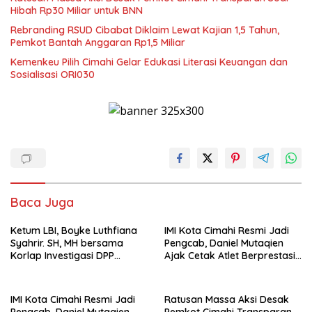
Hibah Rp30 Miliar untuk BNN
Rebranding RSUD Cibabat Diklaim Lewat Kajian 1,5 Tahun,
Pemkot Bantah Anggaran Rp1,5 Miliar
Kemenkeu Pilih Cimahi Gelar Edukasi Literasi Keuangan dan
Sosialisasi ORI030
Baca Juga
Ketum LBI, Boyke Luthfiana
IMI Kota Cimahi Resmi Jadi
Syahrir. SH, MH bersama
Pengcab, Daniel Mutaqien
Korlap Investigasi DPP
Ajak Cetak Atlet Berprestasi
Zamzam, Desak Tata Ruang
Dan Wujudkan Otomotif
dan Satpol PP Tutup
Yang Tertib
Pembangunan Datatel
IMI Kota Cimahi Resmi Jadi
Ratusan Massa Aksi Desak
Diduga Belum Berizin di
Pengcab, Daniel Mutaqien
Pemkot Cimahi Transparan