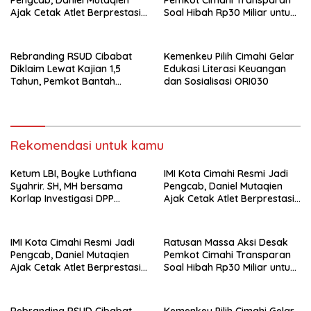
Parungponteng,
Ajak Cetak Atlet Berprestasi
Soal Hibah Rp30 Miliar untuk
Dan Wujudkan Otomotif
BNN
Yang Tertib
Rebranding RSUD Cibabat
Kemenkeu Pilih Cimahi Gelar
Diklaim Lewat Kajian 1,5
Edukasi Literasi Keuangan
Tahun, Pemkot Bantah
dan Sosialisasi ORI030
Anggaran Rp1,5 Miliar
Rekomendasi untuk kamu
Ketum LBI, Boyke Luthfiana
IMI Kota Cimahi Resmi Jadi
Syahrir. SH, MH bersama
Pengcab, Daniel Mutaqien
Korlap Investigasi DPP
Ajak Cetak Atlet Berprestasi
Zamzam, Desak Tata Ruang
Dan Wujudkan Otomotif
dan Satpol PP Tutup
Yang Tertib
Pembangunan Datatel
IMI Kota Cimahi Resmi Jadi
Ratusan Massa Aksi Desak
Diduga Belum Berizin di
Pengcab, Daniel Mutaqien
Pemkot Cimahi Transparan
Parungponteng,
Ajak Cetak Atlet Berprestasi
Soal Hibah Rp30 Miliar untuk
Dan Wujudkan Otomotif
BNN
Yang Tertib
Rebranding RSUD Cibabat
Kemenkeu Pilih Cimahi Gelar