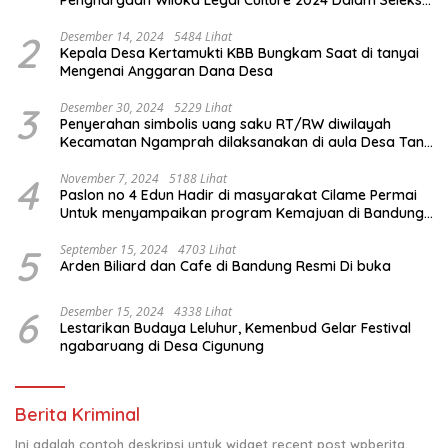
Penghargaan Wiloka Legal Culture 2024 Dalam Seleksi
Nasional 5 Camat Inspiratif
2
Desember 14, 2024
5484 Lihat
Kepala Desa Kertamukti KBB Bungkam Saat di tanyai
Mengenai Anggaran Dana Desa
3
Desember 30, 2024
5229 Lihat
Penyerahan simbolis uang saku RT/RW diwilayah
Kecamatan Ngamprah dilaksanakan di aula Desa Tani
Mulya.
4
November 7, 2024
5188 Lihat
Paslon no 4 Edun Hadir di masyarakat Cilame Permai
Untuk menyampaikan program Kemajuan di Bandung
Barat
5
September 15, 2024
4703 Lihat
Arden Biliard dan Cafe di Bandung Resmi Di buka
6
Desember 15, 2024
4338 Lihat
Lestarikan Budaya Leluhur, Kemenbud Gelar Festival
ngabaruang di Desa Cigunung
Berita Kriminal
Ini adalah contoh deskripsi untuk widget recent post wpberita,