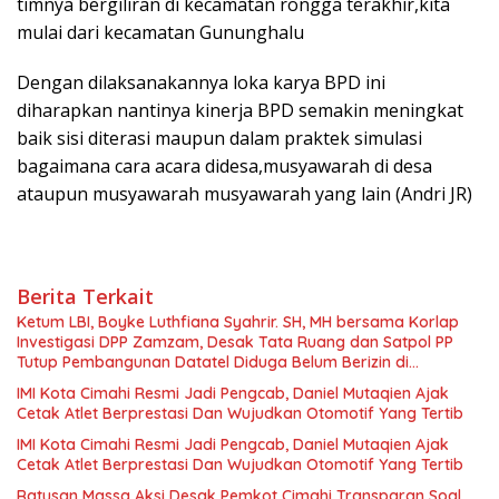
timnya bergiliran di kecamatan rongga terakhir,kita
mulai dari kecamatan Gununghalu
Dengan dilaksanakannya loka karya BPD ini
diharapkan nantinya kinerja BPD semakin meningkat
baik sisi diterasi maupun dalam praktek simulasi
bagaimana cara acara didesa,musyawarah di desa
ataupun musyawarah musyawarah yang lain (Andri JR)
Berita Terkait
Ketum LBI, Boyke Luthfiana Syahrir. SH, MH bersama Korlap
Investigasi DPP Zamzam, Desak Tata Ruang dan Satpol PP
Tutup Pembangunan Datatel Diduga Belum Berizin di
Parungponteng,
IMI Kota Cimahi Resmi Jadi Pengcab, Daniel Mutaqien Ajak
Cetak Atlet Berprestasi Dan Wujudkan Otomotif Yang Tertib
IMI Kota Cimahi Resmi Jadi Pengcab, Daniel Mutaqien Ajak
Cetak Atlet Berprestasi Dan Wujudkan Otomotif Yang Tertib
Ratusan Massa Aksi Desak Pemkot Cimahi Transparan Soal