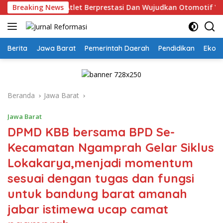
Langsung
jak Cetak Atlet Berprestasi Dan Wujudkan Otomotif Yang Terti
Breaking News
ke
konten
Berita
Jawa Barat
Pemerintah Daerah
Pendidikan
Ekon
Beranda
Jawa Barat
Jawa Barat
DPMD KBB bersama BPD Se-
Kecamatan Ngamprah Gelar Siklus
Lokakarya,menjadi momentum
sesuai dengan tugas dan fungsi
untuk bandung barat amanah
jabar istimewa ucap camat