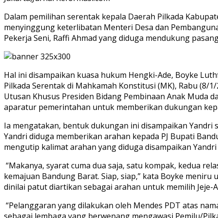
Dalam pemilihan serentak kepala Daerah Pilkada Kabupat
menyinggung keterlibatan Menteri Desa dan Pembanguna
Pekerja Seni, Raffi Ahmad yang diduga mendukung pasangan
Hal ini disampaikan kuasa hukum Hengki-Ade, Boyke Luth
Pilkada Serentak di Mahkamah Konstitusi (MK), Rabu (8/
Utusan Khusus Presiden Bidang Pembinaan Anak Muda dan
aparatur pemerintahan untuk memberikan dukungan kepada 
Ia mengatakan, bentuk dukungan ini disampaikan Yandri 
Yandri diduga memberikan arahan kepada PJ Bupati Band
mengutip kalimat arahan yang diduga disampaikan Yandri
“Makanya, syarat cuma dua saja, satu kompak, kedua relasi
kemajuan Bandung Barat. Siap, siap,” kata Boyke meniru u
dinilai patut diartikan sebagai arahan untuk memilih Jeje-
“Pelanggaran yang dilakukan oleh Mendes PDT atas nama
sebagai lembaga yang berwenang mengawasi Pemilu/Pilkad