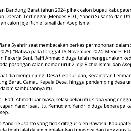
en Bandung Barat tahun 2024,pihak calon bupati kabupate
n Daerah Tertinggal (Mendes PDT) Yandri Susanto dan Ut
 calon Jeje Richie Ismail dan Asep Ismail
fiana Syahrir saat membacakan berkas permohonan dalam s
1/2025). “Bahwa pada tanggal 15 November 2024, Mendes PD
 Pekerja Seni, Raffi Ahmad diduga telah menggunakan ked
pasangan calon nomor urut 2 Jeje Richie Ismail dan Asep I
saat dia mengunjungi Desa Cikahuripan, Kecamatan Lembang
ung Barat, Camat, Kepala Desa, hingga pendamping desa 
 dalam sambutannya itu.
. Raffi Ahmad luar biasa, relasi beliau itu, siapa yang eng
capan Yandri saat itu. Kemudian, Yandri diduga beberapa k
Asep.
 Yandri Susanto yang tidak ditegur oleh Bawaslu Kabupat
a telah lalai dalam menjalankan tugasnya dan tanggung ja