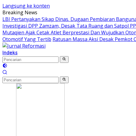
Langsung ke konten
Breaking News
LBI Pertanyakan Sikap Dinas. Dugaan Pembiaran Bangunan
Investigasi DPP Zamzam, Desak Tata Ruang dan Satpol P
Mutaqien Ajak Cetak Atlet Berprestasi Dan Wujudkan Otom
Otomotif Yang Tertib
Ratusan Massa Aksi Desak Pemkot C
Indeks