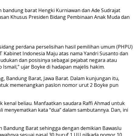
n bandung barat Hengki Kurniawan dan Ade Sudrajat
usan Khusus Presiden Bidang Pembinaan Anak Muda dan
idang perdana perselisihan hasil pemilihan umum (PHPU)
T Kabinet Indonesia Maju atas nama Yandri Susanto dan
udukan dan posisinya sebagai pejabat negara atau
smail,” ujar Boyke di hadapan majelis hakim.
, Bandung Barat, Jawa Barat. Dalam kunjungan itu,
untuk memenangkan paslon nomor urut 2 Boyke pun
gak kenal beliau. Manfaatkan saudara Raffi Ahmad untuk
ali menyematkan kata “dua” dalam sambutannya. Dan, ini
en Bandung Barat sehingga dengan demikian Bawaslu
wabnya sesuai pasal 30 huruf 1 UU pilkada nomor 10