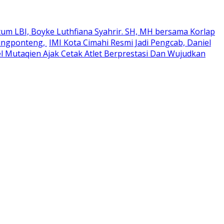
um LBI, Boyke Luthfiana Syahrir. SH, MH bersama Korlap
rungponteng,
IMI Kota Cimahi Resmi Jadi Pengcab, Daniel
el Mutaqien Ajak Cetak Atlet Berprestasi Dan Wujudkan