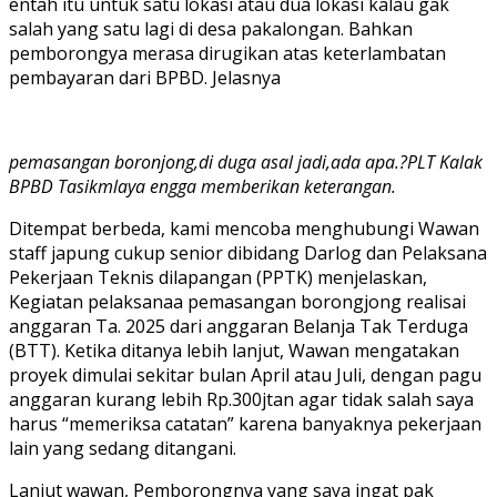
entah itu untuk satu lokasi atau dua lokasi kalau gak
salah yang satu lagi di desa pakalongan. Bahkan
pemborongya merasa dirugikan atas keterlambatan
pembayaran dari BPBD. Jelasnya
pemasangan boronjong,di duga asal jadi,ada apa.?PLT Kalak
BPBD Tasikmlaya engga memberikan keterangan
.
Ditempat berbeda, kami mencoba menghubungi Wawan
staff japung cukup senior dibidang Darlog dan Pelaksana
Pekerjaan Teknis dilapangan (PPTK) menjelaskan,
Kegiatan pelaksanaa pemasangan borongjong realisai
anggaran Ta. 2025 dari anggaran Belanja Tak Terduga
(BTT). Ketika ditanya lebih lanjut, Wawan mengatakan
proyek dimulai sekitar bulan April atau Juli, dengan pagu
anggaran kurang lebih Rp.300jtan agar tidak salah saya
harus “memeriksa catatan” karena banyaknya pekerjaan
lain yang sedang ditangani.
Lanjut wawan, Pemborongnya yang saya ingat pak