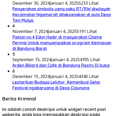
Desember 30, 2024
Januari 4, 2025
5233 Lihat
Penyerahan simbolis uang saku RT/RW diwilayah
Kecamatan Ngamprah dilaksanakan di aula Desa
Tani Mulya.
4
November 7, 2024
Januari 4, 2025
5191 Lihat
Paslon no 4 Edun Hadir di masyarakat Cilame
Permai Untuk menyampaikan program Kemajuan
di Bandung Barat
5
September 15, 2024
Januari 4, 2025
4705 Lihat
Arden Biliard dan Cafe di Bandung Resmi Di buka
6
Desember 15, 2024
Januari 4, 2025
4340 Lihat
Lestarikan Budaya Leluhur, Kemenbud Gelar
Festival ngabaruang di Desa Cigunung
Berita Kriminal
Ini adalah contoh deskripsi untuk widget recent post
wpberita, anda bisa memasukkan deskripsi pada