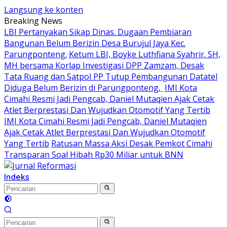
Langsung ke konten
Breaking News
LBI Pertanyakan Sikap Dinas. Dugaan Pembiaran
Bangunan Belum Berizin Desa Burujul Jaya Kec.
Parungponteng.
Ketum LBI, Boyke Luthfiana Syahrir. SH,
MH bersama Korlap Investigasi DPP Zamzam, Desak
Tata Ruang dan Satpol PP Tutup Pembangunan Datatel
Diduga Belum Berizin di Parungponteng,
IMI Kota
Cimahi Resmi Jadi Pengcab, Daniel Mutaqien Ajak Cetak
Atlet Berprestasi Dan Wujudkan Otomotif Yang Tertib
IMI Kota Cimahi Resmi Jadi Pengcab, Daniel Mutaqien
Ajak Cetak Atlet Berprestasi Dan Wujudkan Otomotif
Yang Tertib
Ratusan Massa Aksi Desak Pemkot Cimahi
Transparan Soal Hibah Rp30 Miliar untuk BNN
Indeks