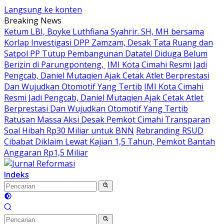
Langsung ke konten
Breaking News
Ketum LBI, Boyke Luthfiana Syahrir. SH, MH bersama
Korlap Investigasi DPP Zamzam, Desak Tata Ruang dan
Satpol PP Tutup Pembangunan Datatel Diduga Belum
Berizin di Parungponteng,
IMI Kota Cimahi Resmi Jadi
Pengcab, Daniel Mutaqien Ajak Cetak Atlet Berprestasi
Dan Wujudkan Otomotif Yang Tertib
IMI Kota Cimahi
Resmi Jadi Pengcab, Daniel Mutaqien Ajak Cetak Atlet
Berprestasi Dan Wujudkan Otomotif Yang Tertib
Ratusan Massa Aksi Desak Pemkot Cimahi Transparan
Soal Hibah Rp30 Miliar untuk BNN
Rebranding RSUD
Cibabat Diklaim Lewat Kajian 1,5 Tahun, Pemkot Bantah
Anggaran Rp1,5 Miliar
Indeks