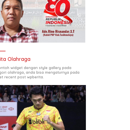
ita Olahraga
contoh widget dengan style gallery pada
gori olahraga, anda bisa mengaturnya pada
et recent post wpberita.