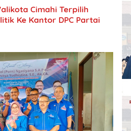
likota Cimahi Terpilih
itik Ke Kantor DPC Partai