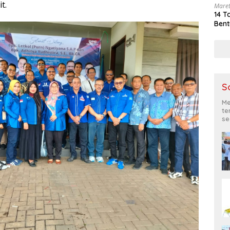
t.
Maret
14 T
Bent
S
Me
te
se