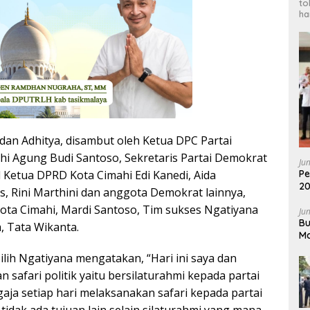
to
ha
dan Adhitya, disambut oleh Ketua DPC Partai
i Agung Budi Santoso, Sekretaris Partai Demokrat
Ju
Pe
 Ketua DPRD Kota Cimahi Edi Kanedi, Aida
20
is, Rini Marthini dan anggota Demokrat lainnya,
Pr
ta Cimahi, Mardi Santoso, Tim sukses Ngatiyana
Ju
Bu
a, Tata Wikanta.
Ma
2
ilih Ngatiyana mengatakan, “Hari ini saya dan
 safari politik yaitu bersilaturahmi kepada partai
aja setiap hari melaksanakan safari kepada partai