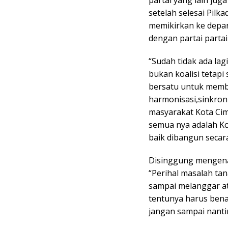
partai yang lain juga
setelah selesai Pilka
memikirkan ke depa
dengan partai partai 
“Sudah tidak ada la
bukan koalisi tetapi
bersatu untuk memb
harmonisasi,sinkron
masyarakat Kota Ci
semua nya adalah Ko
baik dibangun secar
Disinggung mengena
“Perihal masalah ta
sampai melanggar at
tentunya harus bena
jangan sampai nantin