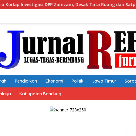
zam, Desak Tata Ruang dan Satpol PP Tutup Pembangunan Datate
rah
Pendidikan
Ekonomi
Politik
Jawa Timur
Soro
alaya
Kabupaten Bandung