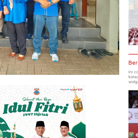
Ber
Ini 
kate
widg