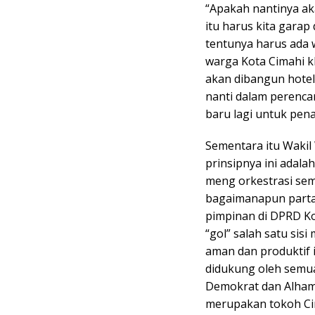
“Apakah nantinya ak
itu harus kita garap 
tentunya harus ada 
warga Kota Cimahi k
akan dibangun hotel
nanti dalam perenca
baru lagi untuk pen
Sementara itu Wakil
prinsipnya ini adala
meng orkestrasi sem
bagaimanapun partai
pimpinan di DPRD Ko
“gol” salah satu sis
aman dan produktif 
didukung oleh semua
Demokrat dan Alhamd
merupakan tokoh Ci