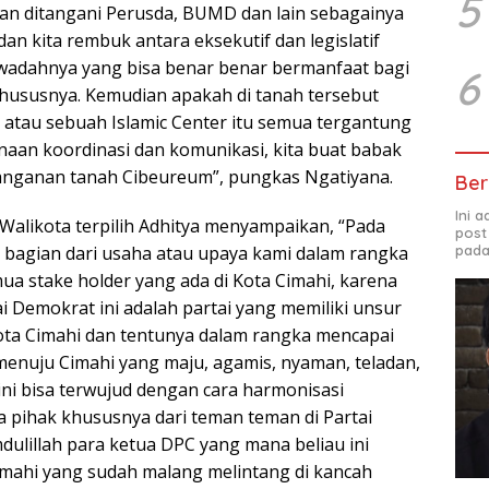
5
an ditangani Perusda, BUMD dan lain sebagainya
dan kita rembuk antara eksekutif dan legislatif
wadahnya yang bisa benar benar bermanfaat bagi
6
hususnya. Kemudian apakah di tanah tersebut
 atau sebuah Islamic Center itu semua tergantung
naan koordinasi dan komunikasi, kita buat babak
anganan tanah Cibeureum”, pungkas Ngatiyana.
Ber
Ini 
 Walikota terpilih Adhitya menyampaikan, “Pada
post
pada
h bagian dari usaha atau upaya kami dalam rangka
ua stake holder yang ada di Kota Cimahi, karena
 Demokrat ini adalah partai yang memiliki unsur
ta Cimahi dan tentunya dalam rangka mencapai
i menuju Cimahi yang maju, agamis, nyaman, teladan,
ini bisa terwujud dengan cara harmonisasi
 pihak khususnya dari teman teman di Partai
ulillah para ketua DPC yang mana beliau ini
mahi yang sudah malang melintang di kancah