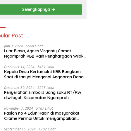
Selengkapnya
ular Post
Juni 3, 2024
5650 Lihat
Luar Biasa, Agnes Virganty Camat
Ngamprah KBB Raih Penghargaan Wiloka
Legal Culture 2024 Dalam Seleksi
Nasional 5 Camat Inspiratif
Desember 14, 2024
5481 Lihat
Kepala Desa Kertamukti KBB Bungkam
Saat di tanyai Mengenai Anggaran Dana
Desa
Desember 30, 2024
5228 Lihat
Penyerahan simbolis uang saku RT/RW
diwilayah Kecamatan Ngamprah
dilaksanakan di aula Desa Tani Mulya.
November 7, 2024
5187 Lihat
Paslon no 4 Edun Hadir di masyarakat
Cilame Permai Untuk menyampaikan
program Kemajuan di Bandung Barat
September 15, 2024
4702 Lihat