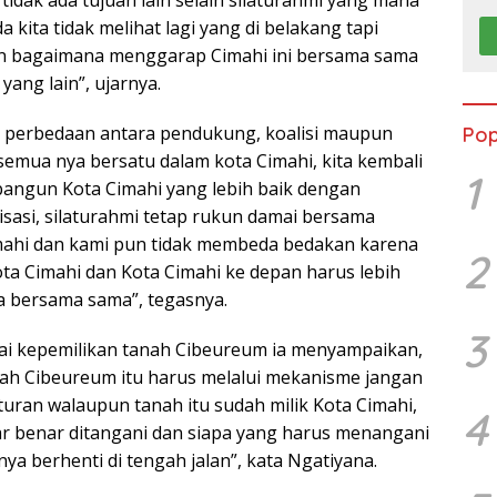
 tidak ada tujuan lain selain silaturahmi yang mana
da kita tidak melihat lagi yang di belakang tapi
n bagaimana menggarap Cimahi ini bersama sama
yang lain”, ujarnya.
gi perbedaan antara pendukung, koalisi maupun
Pop
 semua nya bersatu dalam kota Cimahi, kita kembali
1
angun Kota Cimahi yang lebih baik dengan
isasi, silaturahmi tetap rukun damai bersama
mahi dan kami pun tidak membeda bedakan karena
2
ta Cimahi dan Kota Cimahi ke depan harus lebih
a bersama sama”, tegasnya.
3
i kepemilikan tanah Cibeureum ia menyampaikan,
nah Cibeureum itu harus melalui mekanisme jangan
uran walaupun tanah itu sudah milik Kota Cimahi,
4
r benar ditangani dan siapa yang harus menangani
ya berhenti di tengah jalan”, kata Ngatiyana.