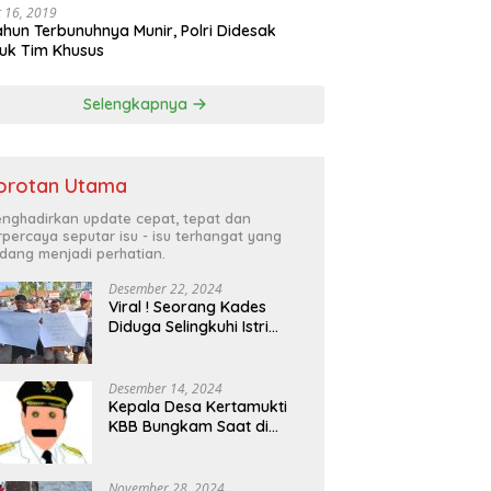
 16, 2019
ahun Terbunuhnya Munir, Polri Didesak
uk Tim Khusus
Selengkapnya
orotan Utama
nghadirkan update cepat, tepat dan
rpercaya seputar isu - isu terhangat yang
dang menjadi perhatian.
Desember 22, 2024
Viral ! Seorang Kades
Diduga Selingkuhi Istri
Orang, Warga Tuntut
Turun dari Jabatannya
Desember 14, 2024
Kepala Desa Kertamukti
KBB Bungkam Saat di
tanyai Mengenai Anggaran
Dana Desa
November 28, 2024