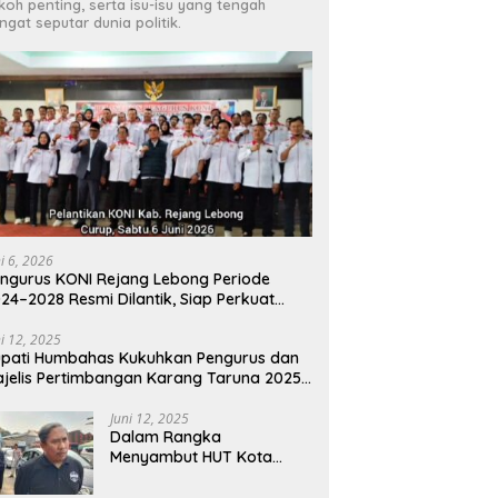
koh penting, serta isu-isu yang tengah
ngat seputar dunia politik.
ni 6, 2026
ngurus KONI Rejang Lebong Periode
24–2028 Resmi Dilantik, Siap Perkuat
estasi Olahraga Daerah
ni 12, 2025
pati Humbahas Kukuhkan Pengurus dan
jelis Pertimbangan Karang Taruna 2025-
030
Juni 12, 2025
Dalam Rangka
Menyambut HUT Kota
Cimahi Ke 24 DLH Gelar Uji
Emisi Gratis