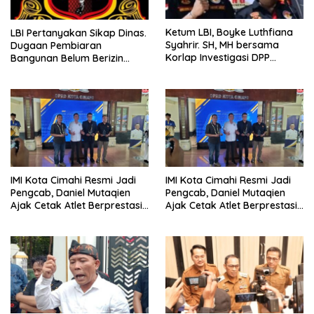
Ketum LBI, Boyke Luthfiana
LBI Pertanyakan Sikap Dinas.
Syahrir. SH, MH bersama
Dugaan Pembiaran
Korlap Investigasi DPP
Bangunan Belum Berizin
Zamzam, Desak Tata Ruang
Desa Burujul Jaya Kec.
dan Satpol PP Tutup
Parungponteng.
Pembangunan Datatel
Diduga Belum Berizin di
Parungponteng,
IMI Kota Cimahi Resmi Jadi
IMI Kota Cimahi Resmi Jadi
Pengcab, Daniel Mutaqien
Pengcab, Daniel Mutaqien
Ajak Cetak Atlet Berprestasi
Ajak Cetak Atlet Berprestasi
Dan Wujudkan Otomotif
Dan Wujudkan Otomotif
Yang Tertib
Yang Tertib