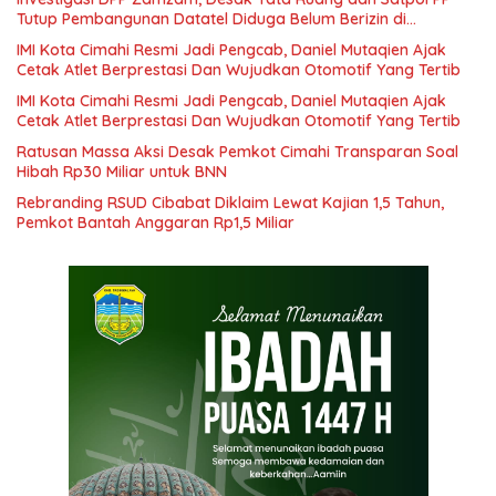
Tutup Pembangunan Datatel Diduga Belum Berizin di
Parungponteng,
IMI Kota Cimahi Resmi Jadi Pengcab, Daniel Mutaqien Ajak
Cetak Atlet Berprestasi Dan Wujudkan Otomotif Yang Tertib
IMI Kota Cimahi Resmi Jadi Pengcab, Daniel Mutaqien Ajak
Cetak Atlet Berprestasi Dan Wujudkan Otomotif Yang Tertib
Ratusan Massa Aksi Desak Pemkot Cimahi Transparan Soal
Hibah Rp30 Miliar untuk BNN
Rebranding RSUD Cibabat Diklaim Lewat Kajian 1,5 Tahun,
Pemkot Bantah Anggaran Rp1,5 Miliar