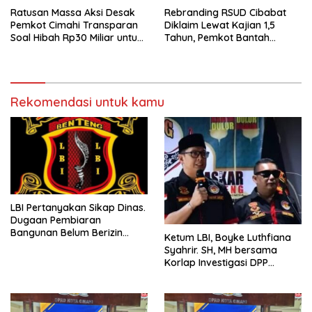
Ratusan Massa Aksi Desak
Rebranding RSUD Cibabat
Pemkot Cimahi Transparan
Diklaim Lewat Kajian 1,5
Soal Hibah Rp30 Miliar untuk
Tahun, Pemkot Bantah
BNN
Anggaran Rp1,5 Miliar
Rekomendasi untuk kamu
LBI Pertanyakan Sikap Dinas.
Dugaan Pembiaran
Bangunan Belum Berizin
Ketum LBI, Boyke Luthfiana
Desa Burujul Jaya Kec.
Syahrir. SH, MH bersama
Parungponteng.
Korlap Investigasi DPP
Zamzam, Desak Tata Ruang
dan Satpol PP Tutup
Pembangunan Datatel