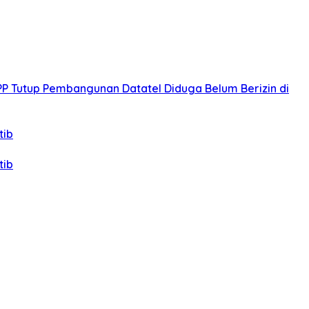
PP Tutup Pembangunan Datatel Diduga Belum Berizin di
tib
tib