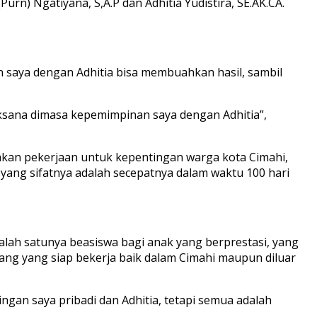
rn) Ngatiyana, S,A.P dan Adhitia Yudistira, SE.AK.CA.
saya dengan Adhitia bisa membuahkan hasil, sambil
aksana dimasa kepemimpinan saya dengan Adhitia”,
akan pekerjaan untuk kepentingan warga kota Cimahi,
n yang sifatnya adalah secepatnya dalam waktu 100 hari
alah satunya beasiswa bagi anak yang berprestasi, yang
ng yang siap bekerja baik dalam Cimahi maupun diluar
an saya pribadi dan Adhitia, tetapi semua adalah