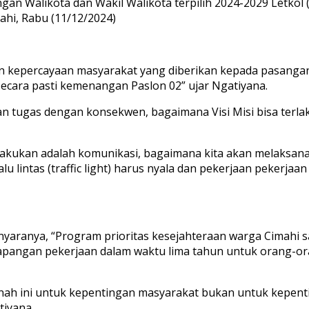
n Walikota dan Wakil Walikota terpilih 2024-2029 Letkol (Pu
mahi, Rabu (11/12/2024)
 kepercayaan masyarakat yang diberikan kepada pasangan 
cara pasti kemenangan Paslon 02” ujar Ngatiyana.
kan tugas dengan konsekwen, bagaimana Visi Misi bisa terl
 lakukan adalah komunikasi, bagaimana kita akan melaksan
 lintas (traffic light) harus nyala dan pekerjaan pekerjaa
nyaranya, “Program prioritas kesejahteraan warga Cimahi s
apangan pekerjaan dalam waktu lima tahun untuk orang-ora
 ini untuk kepentingan masyarakat bukan untuk kepenting
tiyana.