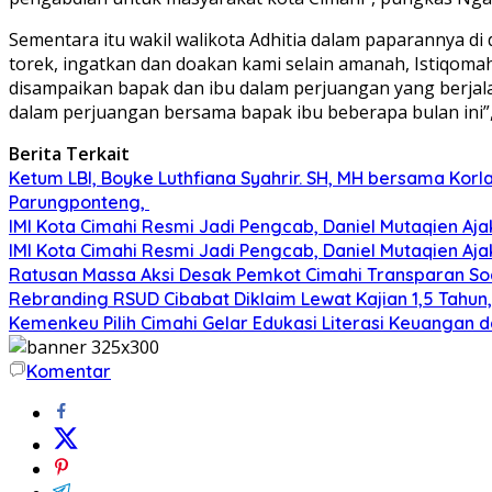
Sementara itu wakil walikota Adhitia dalam paparannya 
torek, ingatkan dan doakan kami selain amanah, Istiqoma
disampaikan bapak dan ibu dalam perjuangan yang berjalan
dalam perjuangan bersama bapak ibu beberapa bulan ini”,
Berita Terkait
Ketum LBI, Boyke Luthfiana Syahrir. SH, MH bersama Kor
Parungponteng,
IMI Kota Cimahi Resmi Jadi Pengcab, Daniel Mutaqien Aja
IMI Kota Cimahi Resmi Jadi Pengcab, Daniel Mutaqien Aja
Ratusan Massa Aksi Desak Pemkot Cimahi Transparan Soa
Rebranding RSUD Cibabat Diklaim Lewat Kajian 1,5 Tahun
Kemenkeu Pilih Cimahi Gelar Edukasi Literasi Keuangan d
Komentar