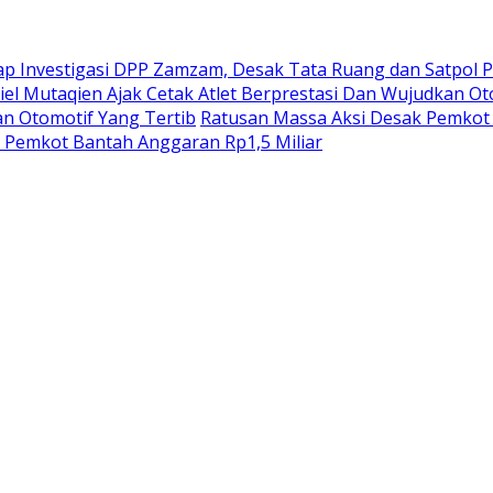
lap Investigasi DPP Zamzam, Desak Tata Ruang dan Satpol 
iel Mutaqien Ajak Cetak Atlet Berprestasi Dan Wujudkan Ot
an Otomotif Yang Tertib
Ratusan Massa Aksi Desak Pemkot 
, Pemkot Bantah Anggaran Rp1,5 Miliar