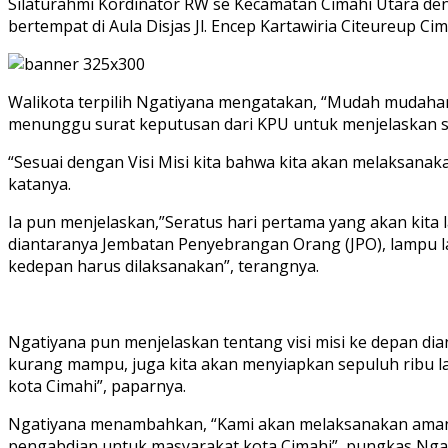
Silaturahmi Kordinator RW se Kecamatan Cimahi Utara denga
bertempat di Aula Disjas Jl. Encep Kartawiria Citeureup Ci
Walikota terpilih Ngatiyana mengatakan, “Mudah mudahan
menunggu surat keputusan dari KPU untuk menjelaskan se
“Sesuai dengan Visi Misi kita bahwa kita akan melaksana
katanya.
Ia pun menjelaskan,”Seratus hari pertama yang akan kita
diantaranya Jembatan Penyebrangan Orang (JPO), lampu lalu
kedepan harus dilaksanakan”, terangnya.
Ngatiyana pun menjelaskan tentang visi misi ke depan dia
kurang mampu, juga kita akan menyiapkan sepuluh ribu l
kota Cimahi”, paparnya.
Ngatiyana menambahkan, “Kami akan melaksanakan amanah
pengabdian untuk masyarakat kota Cimahi”, pungkas Nga