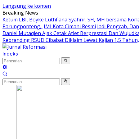
Langsung ke konten
Breaking News
Ketum LBI, Boyke Luthfiana Syahrir. SH, MH bersama Kor
Parungponteng,
IMI Kota Cimahi Resmi Jadi Pengcab, Dan
Daniel Mutaqien Ajak Cetak Atlet Berprestasi Dan Wujudk
Rebranding RSUD Cibabat Diklaim Lewat Kajian 1,5 Tahun
Indeks