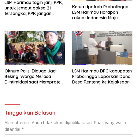
LSM Harimau tagih janji KPK,
Ketua dpc kab Probolinggo
untuk jemput paksa 21
LSM Harimau Harapan
tersangka, KPK jangan
rakyat Indonesia Maju
sekedar omon omon saja
tantang kpk jmpt paksa
dugaan 21 Tsk hibah jatim
Oknum Polisi Diduga Jadi
LSM Harimau DPC kabupaten
Beking, Warga Merasa
Probolinggo Laporkan Dana
Diintimidasi saat Memprotes
Desa Renteng ke Kejaksaan,
Galian C Terkait Jalan Milik
Dugaan Mark Up hingga
Warga Desa Gunggungan
Ketertutupan Informasi
Lor.
Publik
Tinggalkan Balasan
Alamat email Anda tidak akan dipublikasikan.
Ruas yang wajib
ditandai
*