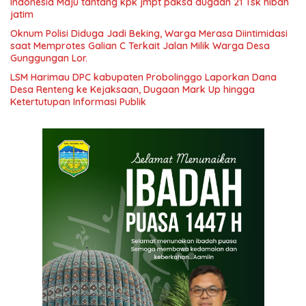
Indonesia Maju tantang kpk jmpt paksa dugaan 21 Tsk hibah
jatim
Oknum Polisi Diduga Jadi Beking, Warga Merasa Diintimidasi
saat Memprotes Galian C Terkait Jalan Milik Warga Desa
Gunggungan Lor.
LSM Harimau DPC kabupaten Probolinggo Laporkan Dana
Desa Renteng ke Kejaksaan, Dugaan Mark Up hingga
Ketertutupan Informasi Publik