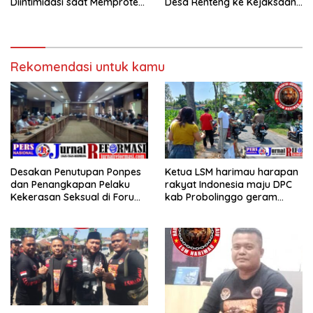
Diintimidasi saat Memprotes
Desa Renteng ke Kejaksaan,
Galian C Terkait Jalan Milik
Dugaan Mark Up hingga
Warga Desa Gunggungan
Ketertutupan Informasi
Lor.
Publik
Rekomendasi untuk kamu
Desakan Penutupan Ponpes
Ketua LSM harimau harapan
dan Penangkapan Pelaku
rakyat Indonesia maju DPC
Kekerasan Seksual di Forum
kab Probolinggo geram
RDP DPRD
dengan adanya armada
pengangkut batu