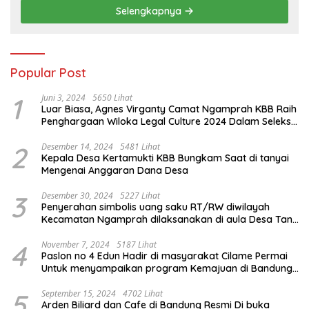
Selengkapnya
Popular Post
1
Juni 3, 2024
5650 Lihat
Luar Biasa, Agnes Virganty Camat Ngamprah KBB Raih
Penghargaan Wiloka Legal Culture 2024 Dalam Seleksi
Nasional 5 Camat Inspiratif
2
Desember 14, 2024
5481 Lihat
Kepala Desa Kertamukti KBB Bungkam Saat di tanyai
Mengenai Anggaran Dana Desa
3
Desember 30, 2024
5227 Lihat
Penyerahan simbolis uang saku RT/RW diwilayah
Kecamatan Ngamprah dilaksanakan di aula Desa Tani
Mulya.
4
November 7, 2024
5187 Lihat
Paslon no 4 Edun Hadir di masyarakat Cilame Permai
Untuk menyampaikan program Kemajuan di Bandung
Barat
5
September 15, 2024
4702 Lihat
Arden Biliard dan Cafe di Bandung Resmi Di buka