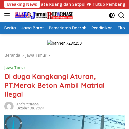
Langsung
ta Ruang dan Satpol PP Tutup Pembangunan Datatel Diduga Bel
Breaking News
ke
konten
Berita
Jawa Barat
Pemerintah Daerah
Pendidikan
Ekon
Beranda
Jawa Timur
Jawa Timur
Di duga Kangkangi Aturan,
PT.Merak Beton Ambil Matrial
Ilegal
Andri Rustandi
Oktober 30, 2024