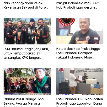
dan Penangkapan Pelaku
rakyat Indonesia maju DPC
Kekerasan Seksual di Forum
kab Probolinggo geram
RDP DPRD
dengan adanya armada
pengangkut batu
Ketua dpc kab Probolinggo
LSM Harimau tagih janji KPK,
LSM Harimau Harapan
untuk jemput paksa 21
rakyat Indonesia Maju
tersangka, KPK jangan
tantang kpk jmpt paksa
sekedar omon omon saja
dugaan 21 Tsk hibah jatim
Oknum Polisi Diduga Jadi
LSM Harimau DPC kabupaten
Beking, Warga Merasa
Probolinggo Laporkan Dana