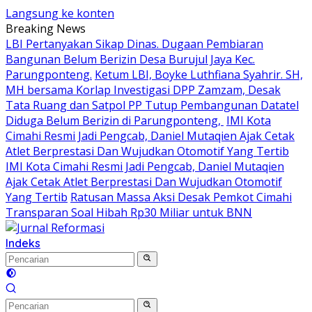
Langsung ke konten
Breaking News
LBI Pertanyakan Sikap Dinas. Dugaan Pembiaran
Bangunan Belum Berizin Desa Burujul Jaya Kec.
Parungponteng.
Ketum LBI, Boyke Luthfiana Syahrir. SH,
MH bersama Korlap Investigasi DPP Zamzam, Desak
Tata Ruang dan Satpol PP Tutup Pembangunan Datatel
Diduga Belum Berizin di Parungponteng,
IMI Kota
Cimahi Resmi Jadi Pengcab, Daniel Mutaqien Ajak Cetak
Atlet Berprestasi Dan Wujudkan Otomotif Yang Tertib
IMI Kota Cimahi Resmi Jadi Pengcab, Daniel Mutaqien
Ajak Cetak Atlet Berprestasi Dan Wujudkan Otomotif
Yang Tertib
Ratusan Massa Aksi Desak Pemkot Cimahi
Transparan Soal Hibah Rp30 Miliar untuk BNN
Indeks