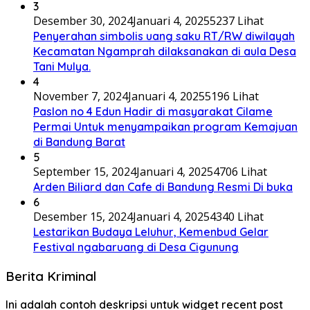
3
Desember 30, 2024
Januari 4, 2025
5237 Lihat
Penyerahan simbolis uang saku RT/RW diwilayah
Kecamatan Ngamprah dilaksanakan di aula Desa
Tani Mulya.
4
November 7, 2024
Januari 4, 2025
5196 Lihat
Paslon no 4 Edun Hadir di masyarakat Cilame
Permai Untuk menyampaikan program Kemajuan
di Bandung Barat
5
September 15, 2024
Januari 4, 2025
4706 Lihat
Arden Biliard dan Cafe di Bandung Resmi Di buka
6
Desember 15, 2024
Januari 4, 2025
4340 Lihat
Lestarikan Budaya Leluhur, Kemenbud Gelar
Festival ngabaruang di Desa Cigunung
Berita Kriminal
Ini adalah contoh deskripsi untuk widget recent post