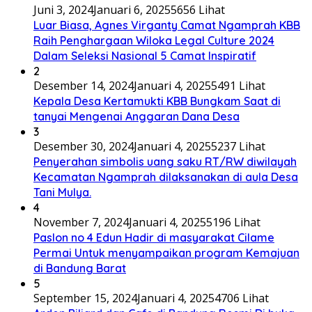
Juni 3, 2024
Januari 6, 2025
5656 Lihat
Luar Biasa, Agnes Virganty Camat Ngamprah KBB
Raih Penghargaan Wiloka Legal Culture 2024
Dalam Seleksi Nasional 5 Camat Inspiratif
2
Desember 14, 2024
Januari 4, 2025
5491 Lihat
Kepala Desa Kertamukti KBB Bungkam Saat di
tanyai Mengenai Anggaran Dana Desa
3
Desember 30, 2024
Januari 4, 2025
5237 Lihat
Penyerahan simbolis uang saku RT/RW diwilayah
Kecamatan Ngamprah dilaksanakan di aula Desa
Tani Mulya.
4
November 7, 2024
Januari 4, 2025
5196 Lihat
Paslon no 4 Edun Hadir di masyarakat Cilame
Permai Untuk menyampaikan program Kemajuan
di Bandung Barat
5
September 15, 2024
Januari 4, 2025
4706 Lihat