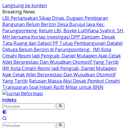
Langsung ke konten
Breaking News
LBI Pertanyakan Sikap Dinas. Dugaan Pembiaran
Bangunan Belum Berizin Desa Burujul Jaya Kec.
Parungponteng.
Ketum LBI, Boyke Luthfiana Syahrir. SH,
MH bersama Korlap Investigasi DPP Zamzam, Desak
Tata Ruang dan Satpol PP Tutup Pembangunan Datatel
Diduga Belum Berizin di Parungponteng,
IMI Kota
Cimahi Resmi Jadi Pengcab, Daniel Mutaqien Ajak Cetak
Atlet Berprestasi Dan Wujudkan Otomotif Yang Tertib
IMI Kota Cimahi Resmi Jadi Pengcab, Daniel Mutaqien
Ajak Cetak Atlet Berprestasi Dan Wujudkan Otomotif
Yang Tertib
Ratusan Massa Aksi Desak Pemkot Cimahi
Transparan Soal Hibah Rp30 Miliar untuk BNN
Indeks